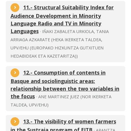
11.- Structural Suitability Index for
Audience Development in Minority
Language Radio and TV in Minority
Languages
· IÑAKI ZABALETA URKIOLA, TANIA
ARRIAGA AZKARATE (HEKA IKERKETA TALDEA,
UPV/EHU (EUROPAKO HIZKUNTZA GUTXITUEN
HEDABIDEAK ETA KAZETARITZA))
12.- Consumption of contents in
Basque and sociolinguistic areas:
relationship between the two variables in
the focus
· ANE MARTINEZ JUEZ (NOR IKERKETA
TALDEA, UPV/EHU)
13.- The visibility of women farmers
in the Sustraia program of EITB
· ARANTZA