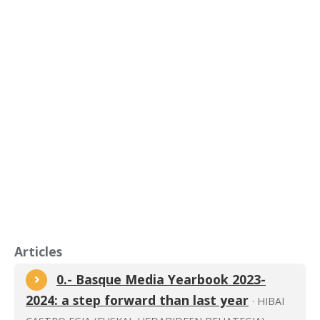
Articles
0.- Basque Media Yearbook 2023-
2024: a step forward than last year
· HIBAI