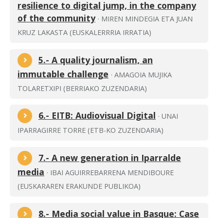
resilience to digital jump, in the company
of the community
· MIREN MINDEGIA ETA JUAN
KRUZ LAKASTA (EUSKALERRRIA IRRATIA)
5.- A quality journalism, an
immutable challenge
· AMAGOIA MUJIKA
TOLARETXIPI (BERRIAKO ZUZENDARIA)
6.- EITB: Audiovisual Digital
· UNAI
IPARRAGIRRE TORRE (ETB-KO ZUZENDARIA)
7.- A new generation in Iparralde
media
· IBAI AGUIRREBARRENA MENDIBOURE
(EUSKARAREN ERAKUNDE PUBLIKOA)
8.- Media social value in Basque: Case