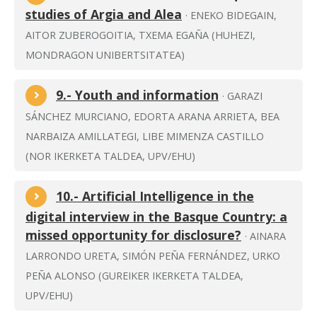
studies of Argia and Alea
· ENEKO BIDEGAIN,
AITOR ZUBEROGOITIA, TXEMA EGAÑA (HUHEZI,
MONDRAGON UNIBERTSITATEA)
9.- Youth and information
· GARAZI
SÁNCHEZ MURCIANO, EDORTA ARANA ARRIETA, BEA
NARBAIZA AMILLATEGI, LIBE MIMENZA CASTILLO
(NOR IKERKETA TALDEA, UPV/EHU)
10.- Artificial Intelligence in the
digital interview in the Basque Country: a
missed opportunity for disclosure?
· AINARA
LARRONDO URETA, SIMÓN PEÑA FERNÁNDEZ, URKO
PEÑA ALONSO (GUREIKER IKERKETA TALDEA,
UPV/EHU)