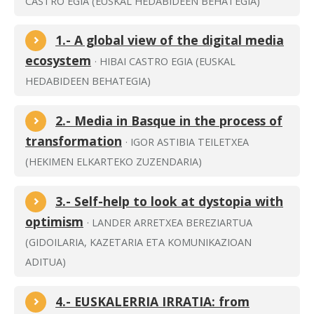
CASTRO EGIA (EUSKAL HEDABIDEEN BEHATEGIA)
1.- A global view of the digital media
ecosystem
· HIBAI CASTRO EGIA (EUSKAL
HEDABIDEEN BEHATEGIA)
2.- Media in Basque in the process of
transformation
· IGOR ASTIBIA TEILETXEA
(HEKIMEN ELKARTEKO ZUZENDARIA)
3.- Self-help to look at dystopia with
optimism
· LANDER ARRETXEA BEREZIARTUA
(GIDOILARIA, KAZETARIA ETA KOMUNIKAZIOAN
ADITUA)
4.- EUSKALERRIA IRRATIA: from