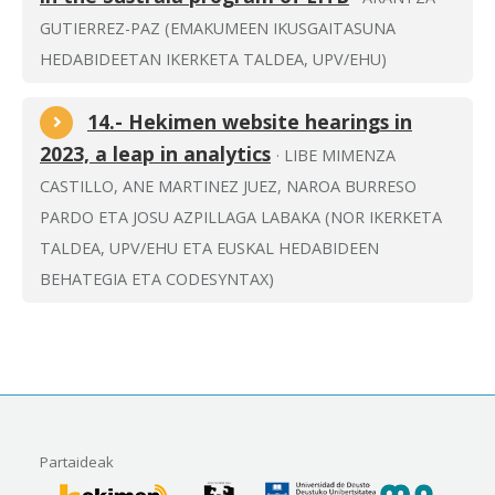
GUTIERREZ-PAZ (EMAKUMEEN IKUSGAITASUNA
HEDABIDEETAN IKERKETA TALDEA, UPV/EHU)
14.- Hekimen website hearings in
2023, a leap in analytics
· LIBE MIMENZA
CASTILLO, ANE MARTINEZ JUEZ, NAROA BURRESO
PARDO ETA JOSU AZPILLAGA LABAKA (NOR IKERKETA
TALDEA, UPV/EHU ETA EUSKAL HEDABIDEEN
BEHATEGIA ETA CODESYNTAX)
Partaideak