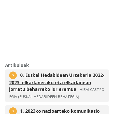
Artikuluak
0. Euskal Hedabideen Urtekaria 2022-
2023: elkarlanerako eta elkarlanean
jorratu beharreko lur eremua
· HIBAI CASTRO
EGIA (EUSKAL HEDABIDEEN BEHATEGIA)
1. 2023ko nazioarteko komunikazio