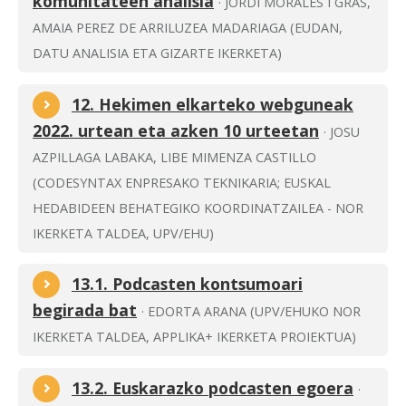
komunitateen analisia
· JORDI MORALES I GRAS,
AMAIA PEREZ DE ARRILUZEA MADARIAGA (EUDAN,
DATU ANALISIA ETA GIZARTE IKERKETA)
12. Hekimen elkarteko webguneak
2022. urtean eta azken 10 urteetan
· JOSU
AZPILLAGA LABAKA, LIBE MIMENZA CASTILLO
(CODESYNTAX ENPRESAKO TEKNIKARIA; EUSKAL
HEDABIDEEN BEHATEGIKO KOORDINATZAILEA - NOR
IKERKETA TALDEA, UPV/EHU)
13.1. Podcasten kontsumoari
begirada bat
· EDORTA ARANA (UPV/EHUKO NOR
IKERKETA TALDEA, APPLIKA+ IKERKETA PROIEKTUA)
13.2. Euskarazko podcasten egoera
·