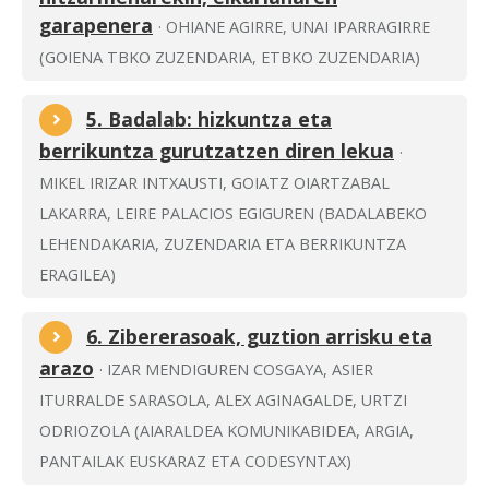
garapenera
· OHIANE AGIRRE, UNAI IPARRAGIRRE
(GOIENA TBKO ZUZENDARIA, ETBKO ZUZENDARIA)
5. Badalab: hizkuntza eta
berrikuntza gurutzatzen diren lekua
·
MIKEL IRIZAR INTXAUSTI, GOIATZ OIARTZABAL
LAKARRA, LEIRE PALACIOS EGIGUREN (BADALABEKO
LEHENDAKARIA, ZUZENDARIA ETA BERRIKUNTZA
ERAGILEA)
6. Zibererasoak, guztion arrisku eta
arazo
· IZAR MENDIGUREN COSGAYA, ASIER
ITURRALDE SARASOLA, ALEX AGINAGALDE, URTZI
ODRIOZOLA (AIARALDEA KOMUNIKABIDEA, ARGIA,
PANTAILAK EUSKARAZ ETA CODESYNTAX)