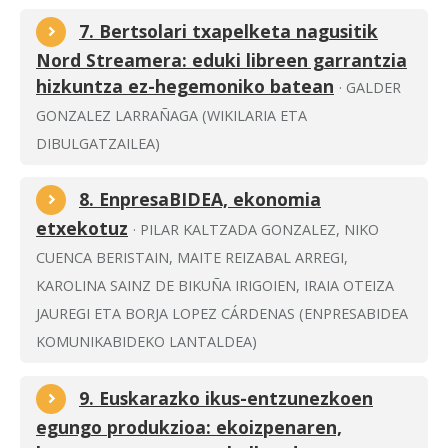
7. Bertsolari txapelketa nagusitik
Nord Streamera: eduki libreen garrantzia
hizkuntza ez-hegemoniko batean
· GALDER
GONZALEZ LARRAÑAGA (WIKILARIA ETA
DIBULGATZAILEA)
8. EnpresaBIDEA, ekonomia
etxekotuz
· PILAR KALTZADA GONZALEZ, NIKO
CUENCA BERISTAIN, MAITE REIZABAL ARREGI,
KAROLINA SAINZ DE BIKUÑA IRIGOIEN, IRAIA OTEIZA
JAUREGI ETA BORJA LOPEZ CÁRDENAS (ENPRESABIDEA
KOMUNIKABIDEKO LANTALDEA)
9. Euskarazko ikus-entzunezkoen
egungo produkzioa: ekoizpenaren,