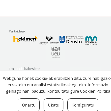
Partaideak
Erakunde babesleak
Webgune honek cookie-ak erabiltzen ditu, zure nabigazi
errazteko eta analisi estatistikoak egiteko. Informazio
gehiago nahi baduzu, kontsultatu gure
Cookien Politika
Onartu
Ukatu
Konfiguratu