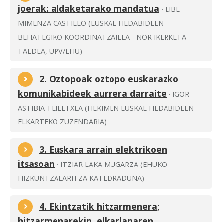
joerak: aldaketarako mandatua
· LIBE
MIMENZA CASTILLO (EUSKAL HEDABIDEEN
BEHATEGIKO KOORDINATZAILEA - NOR IKERKETA
TALDEA, UPV/EHU)
2. Oztopoak oztopo euskarazko
komunikabideek aurrera darraite
· IGOR
ASTIBIA TEILETXEA (HEKIMEN EUSKAL HEDABIDEEN
ELKARTEKO ZUZENDARIA)
3. Euskara arrain elektrikoen
itsasoan
· ITZIAR LAKA MUGARZA (EHUKO
HIZKUNTZALARITZA KATEDRADUNA)
4. Ekintzatik hitzarmenera;
hitzarmenarekin, elkarlanaren