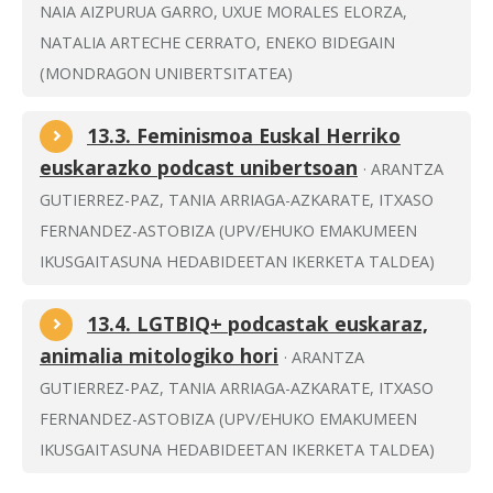
NAIA AIZPURUA GARRO, UXUE MORALES ELORZA,
NATALIA ARTECHE CERRATO, ENEKO BIDEGAIN
(MONDRAGON UNIBERTSITATEA)
13.3. Feminismoa Euskal Herriko
euskarazko podcast unibertsoan
· ARANTZA
GUTIERREZ-PAZ, TANIA ARRIAGA-AZKARATE, ITXASO
FERNANDEZ-ASTOBIZA (UPV/EHUKO EMAKUMEEN
IKUSGAITASUNA HEDABIDEETAN IKERKETA TALDEA)
13.4. LGTBIQ+ podcastak euskaraz,
animalia mitologiko hori
· ARANTZA
GUTIERREZ-PAZ, TANIA ARRIAGA-AZKARATE, ITXASO
FERNANDEZ-ASTOBIZA (UPV/EHUKO EMAKUMEEN
IKUSGAITASUNA HEDABIDEETAN IKERKETA TALDEA)