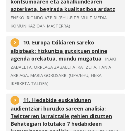
kontsumoaren eta zabalkundearen
azterketa, begirada kualitatiboa ardatz
·
ENEKO IRIONDO AZPIRI (EHU-EITB MULTIMEDIA
KOMUNIKAZIOAN MASTERRA)
10. Europa txikiaren sareko
albisteak: hizkuntza gutxituen online
agenda orekatua, mundu mugatua
· IÑAKI
ZABALETA, ORREAGA ZABALETA IKATZETA, TANIA
ARRIAGA, MARIA GOROSARRI (UPV/EHU, HEKA
IKERKETA TALDEA)
11. Hedabide euskaldunen
audientziari buruzko sareen analisia:
Twitterren jarraitzaile gehien dituzten
Behategiari lotutako 7 hedabideen