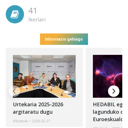
41
Ikerlari
Informazio gehiago
Urtekaria 2025-2026
HEDABIL egi
argitaratu dugu
lagunduko du
Euroeskualde
Albisteak
2026-02-27