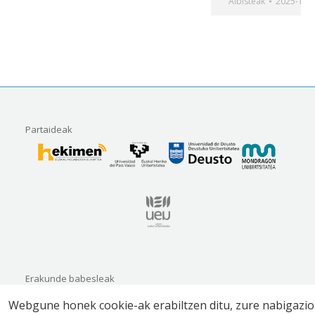
Albisteak
2025-12-
Partaideak
Erakunde babesleak
Webgune honek cookie-ak erabiltzen ditu, zure nabigazi