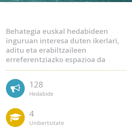
Behategia euskal hedabideen
inguruan interesa duten ikerlari,
aditu eta erabiltzaileen
erreferentziazko espazioa da
128
Hedabide
4
Unibertsitate