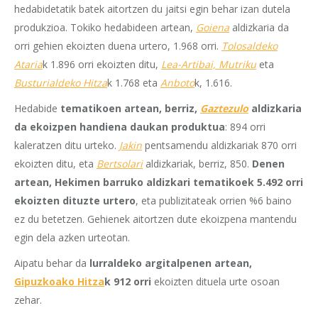
hedabidetatik batek aitortzen du jaitsi egin behar izan dutela
produkzioa. Tokiko hedabideen artean,
Goiena
aldizkaria da
orri gehien ekoizten duena urtero, 1.968 orri.
Tolosaldeko
Ataria
k 1.896 orri ekoizten ditu,
Lea-Artibai, Mutriku
eta
Busturialdeko Hitza
k 1.768 eta
Anboto
k, 1.616.
Hedabide
tematikoen artean, berriz,
Gaztezulo
aldizkaria
da ekoizpen handiena daukan produktua
: 894 orri
kaleratzen ditu urteko.
Jakin
pentsamendu aldizkariak 870 orri
ekoizten ditu, eta
Bertsolari
aldizkariak, berriz, 850.
Denen
artean, Hekimen barruko aldizkari tematikoek 5.492 orri
ekoizten dituzte urtero
, eta publizitateak orrien %6 baino
ez du betetzen. Gehienek aitortzen dute ekoizpena mantendu
egin dela azken urteotan.
Aipatu behar da
lurraldeko argitalpenen artean,
Gipuzkoako Hitza
k 912 orri
ekoizten dituela urte osoan
zehar.