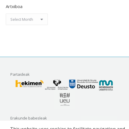
Artxiboa
Artxiboa
Partaideak
Erakunde babesleak