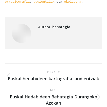
erradiografia
, 
audientziak
 eta 
ekoizpena
.
Author:
behategia
Post
PREVIOUS
navigation
Euskal hedabideen kartografia: audientziak
Previous
post:
NEXT
Euskal Hedabideen Behategia Durangoko
Next
Azokan
post: