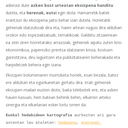
adierazi dute
azken bost urteotan ekoizpena handitu
dutela, eta
herenak, eutsi
egin diola. Hamarretik batek
erantzun du ekoizpena jaitsi behar izan dutela. Horietatik
gehienak idatzizkoak dira eta, haien artean nagusi dira aldizkari
orokor edo espezializatuak, tematikoak. Galdetu zitzaienean
ea zein ziren horretarako arrazoiak, gehienek aipatu zuten krisi
ekonomikoa, paperezko prentsa idatziaren krisia, kostuen
garestitzea, diru laguntzen eta publizitatearen beherakada eta
harpidetzek behera egin izana.
Ekoizpen bolumenaren murrizketa horiek, esan bezala, batez
ere aldizkari eta egunkarietan gertatu dira. Irrati gehienek
ekoizpen-mailari eusten diote, baita telebistek ere, eta azken
hauen kasuan, hein batean behinik behin, elkarren arteko
sinergia eta elkarlanari esker lortu omen da.
Euskal hedabideen kartografia
 aurkezten ari gara 
asteotan lau ataletan: 
hedapena
, 
enpresen 