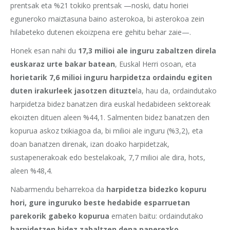
prentsak eta %21 tokiko prentsak —noski, datu horiei
eguneroko maiztasuna baino asterokoa, bi asterokoa zein
hilabeteko dutenen ekoizpena ere gehitu behar zaie—.
Honek esan nahi du
17,3 milioi ale inguru zabaltzen direla
euskaraz urte bakar batean
, Euskal Herri osoan, eta
horietarik 7,6 milioi inguru harpidetza ordaindu egiten
duten irakurleek jasotzen dituzte
la, hau da, ordaindutako
harpidetza bidez banatzen dira euskal hedabideen sektoreak
ekoizten dituen aleen %44,1. Salmenten bidez banatzen den
kopurua askoz txikiagoa da, bi milioi ale inguru (%3,2), eta
doan banatzen direnak, izan doako harpidetzak,
sustapenerakoak edo bestelakoak, 7,7 milioi ale dira, hots,
aleen %48,4.
Nabarmendu beharrekoa da
harpidetza bidezko kopuru
hori, gure inguruko beste hedabide esparruetan
parekorik gabeko kopurua
ematen baitu: ordaindutako
harpidetzen bidez zabaltzen dena paperezko