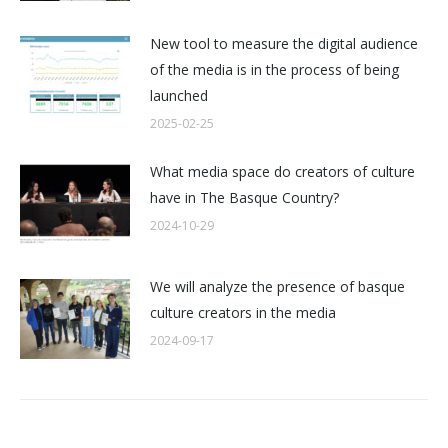
New tool to measure the digital audience
of the media is in the process of being
launched
2025-02-25
What media space do creators of culture
have in The Basque Country?
2024-10-29
We will analyze the presence of basque
culture creators in the media
2024-09-17