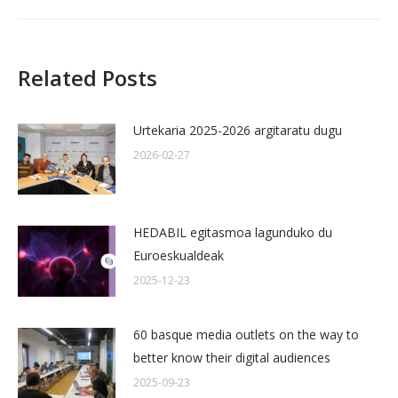
Related Posts
Urtekaria 2025-2026 argitaratu dugu
2026-02-27
HEDABIL egitasmoa lagunduko du
Euroeskualdeak
2025-12-23
60 basque media outlets on the way to
better know their digital audiences
2025-09-23