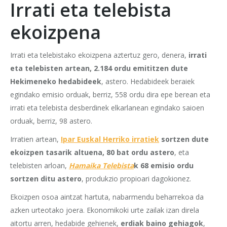
Irrati eta telebista
ekoizpena
Irrati eta telebistako ekoizpena aztertuz gero, denera,
irrati
eta telebisten artean, 2.184 ordu emititzen dute
Hekimeneko hedabideek
, astero. Hedabideek beraiek
egindako emisio orduak, berriz, 558 ordu dira epe berean eta
irrati eta telebista desberdinek elkarlanean egindako saioen
orduak, berriz, 98 astero.
Irratien artean,
Ipar Euskal Herriko irratiek
sortzen dute
ekoizpen tasarik altuena, 80 bat ordu astero
, eta
telebisten arloan,
Hamaika Telebista
k 68 emisio ordu
sortzen ditu astero
, produkzio propioari dagokionez.
Ekoizpen osoa aintzat hartuta, nabarmendu beharrekoa da
azken urteotako joera. Ekonomikoki urte zailak izan direla
aitortu arren, hedabide gehienek,
erdiak baino gehiagok
,