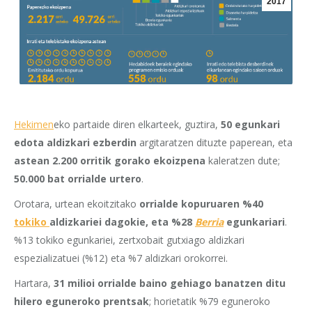
2017
Hekimen
eko partaide diren elkarteek, guztira,
50 egunkari
edota aldizkari ezberdin
argitaratzen dituzte paperean, eta
astean 2.200 orritik gorako ekoizpena
kaleratzen dute;
50.000 bat orrialde urtero
.
Orotara, urtean ekoitzitako
orrialde kopuruaren %40
tokiko
aldizkariei dagokie, eta %28
Berria
egunkariari
.
%13 tokiko egunkariei, zertxobait gutxiago aldizkari
espezializatuei (%12) eta %7 aldizkari orokorrei.
Hartara,
31 milioi orrialde baino gehiago banatzen ditu
hilero eguneroko prentsak
; horietatik %79 eguneroko