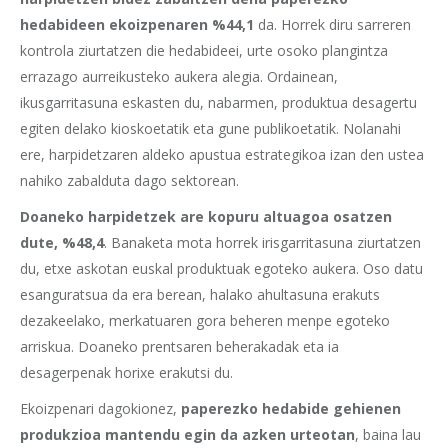
hedabideen ekoizpenaren %44,1
da. Horrek diru sarreren
kontrola ziurtatzen die hedabideei, urte osoko plangintza
errazago aurreikusteko aukera alegia. Ordainean,
ikusgarritasuna eskasten du, nabarmen, produktua desagertu
egiten delako kioskoetatik eta gune publikoetatik. Nolanahi
ere, harpidetzaren aldeko apustua estrategikoa izan den ustea
nahiko zabalduta dago sektorean.
Doaneko harpidetzek are kopuru altuagoa osatzen
dute, %48,4
. Banaketa mota horrek irisgarritasuna ziurtatzen
du, etxe askotan euskal produktuak egoteko aukera. Oso datu
esanguratsua da era berean, halako ahultasuna erakuts
dezakeelako, merkatuaren gora beheren menpe egoteko
arriskua. Doaneko prentsaren beherakadak eta ia
desagerpenak horixe erakutsi du.
Ekoizpenari dagokionez,
paperezko hedabide gehienen
produkzioa mantendu egin da azken urteotan
, baina lau