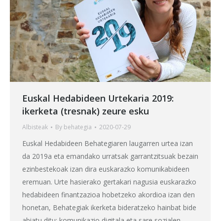
Euskal Hedabideen Urtekaria 2019:
ikerketa (tresnak) zeure esku
Albisteak
By
behategia
2020-07-29
Euskal Hedabideen Behategiaren laugarren urtea izan
da 2019a eta emandako urratsak garrantzitsuak bezain
ezinbestekoak izan dira euskarazko komunikabideen
eremuan. Urte hasierako gertakari nagusia euskarazko
hedabideen finantzazioa hobetzeko akordioa izan den
honetan, Behategiak ikerketa bideratzeko hainbat bide
abiatu ditu: komunikazio digitala eta sare sozialen