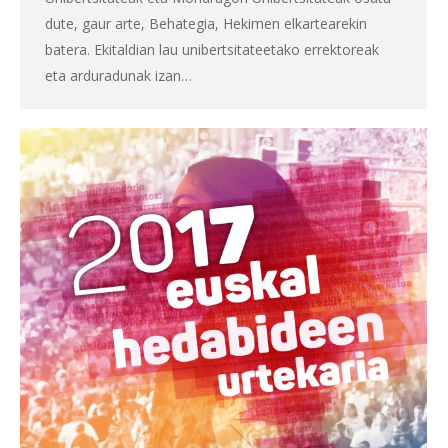
dute, gaur arte, Behategia, Hekimen elkartearekin
batera. Ekitaldian lau unibertsitateetako errektoreak
eta arduradunak izan…