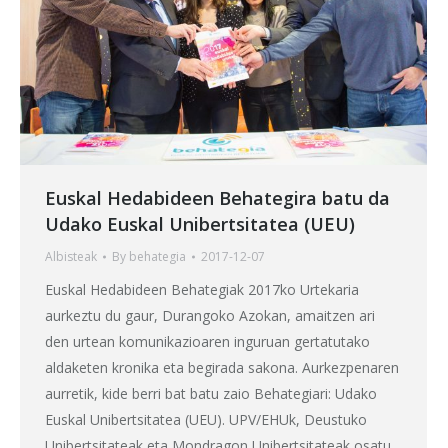
Euskal Hedabideen Behategira batu da
Udako Euskal Unibertsitatea (UEU)
Albisteak
By
behategia
2017-12-07
Euskal Hedabideen Behategiak 2017ko Urtekaria
aurkeztu du gaur, Durangoko Azokan, amaitzen ari
den urtean komunikazioaren inguruan gertatutako
aldaketen kronika eta begirada sakona. Aurkezpenaren
aurretik, kide berri bat batu zaio Behategiari: Udako
Euskal Unibertsitatea (UEU). UPV/EHUk, Deustuko
Unibertsitateak eta Mondragon Unibertsitateak osatu