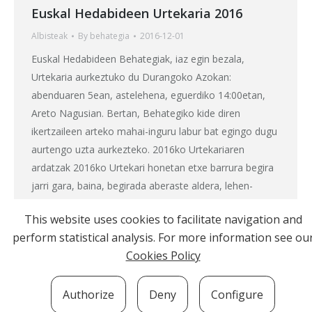
Euskal Hedabideen Urtekaria 2016
Albisteak
By
behategia
2016-12-01
Euskal Hedabideen Behategiak, iaz egin bezala,
Urtekaria aurkeztuko du Durangoko Azokan:
abenduaren 5ean, astelehena, eguerdiko 14:00etan,
Areto Nagusian. Bertan, Behategiko kide diren
ikertzaileen arteko mahai-inguru labur bat egingo dugu
aurtengo uzta aurkezteko. 2016ko Urtekariaren
ardatzak 2016ko Urtekari honetan etxe barrura begira
jarri gara, baina, begirada aberaste aldera, lehen-
lehenik beste ispilu bat arakatzeko hautua egin dugu.…
This website uses cookies to facilitate navigation and
perform statistical analysis. For more information see ou
Cookies Policy
Authorize
Deny
Configure