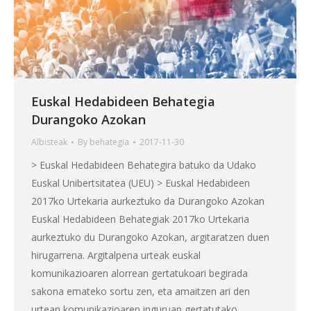
Euskal Hedabideen Behategia
Durangoko Azokan
Albisteak
By
behategia
2017-11-30
> Euskal Hedabideen Behategira batuko da Udako
Euskal Unibertsitatea (UEU) > Euskal Hedabideen
2017ko Urtekaria aurkeztuko da Durangoko Azokan
Euskal Hedabideen Behategiak 2017ko Urtekaria
aurkeztuko du Durangoko Azokan, argitaratzen duen
hirugarrena. Argitalpena urteak euskal
komunikazioaren alorrean gertatukoari begirada
sakona emateko sortu zen, eta amaitzen ari den
urtean komunikazioaren inguruan gertatutako