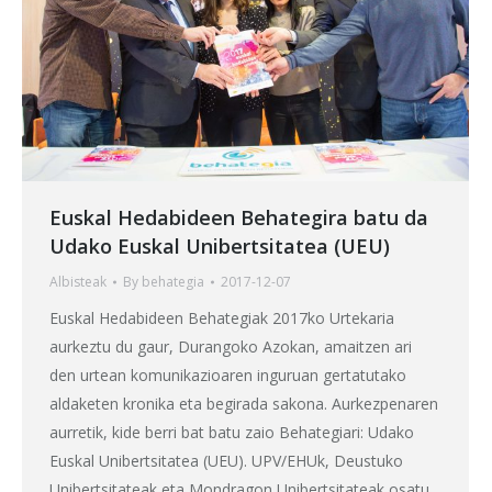
Euskal Hedabideen Behategira batu da
Udako Euskal Unibertsitatea (UEU)
Albisteak
By
behategia
2017-12-07
Euskal Hedabideen Behategiak 2017ko Urtekaria
aurkeztu du gaur, Durangoko Azokan, amaitzen ari
den urtean komunikazioaren inguruan gertatutako
aldaketen kronika eta begirada sakona. Aurkezpenaren
aurretik, kide berri bat batu zaio Behategiari: Udako
Euskal Unibertsitatea (UEU). UPV/EHUk, Deustuko
Unibertsitateak eta Mondragon Unibertsitateak osatu