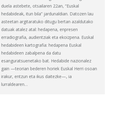
duela astebete, otsailaren 22an, “Euskal
hedabideak, itun bila” jardunaldian. Datozen lau
asteetan argitaratuko ditugu bertan azaldutako
datuak atalez atal: hedapena, enpresen
erradiografia, audientziak eta ekoizpena. Euskal
hedabideen kartografia: hedapena Euskal
hedabideen zabalpena da datu
esanguratsuenetako bat. Hedabide nazionalez
gain —teorian bederen horiek Euskal Herri osoan
irakur, entzun eta ikus daitezke—, ia
lurraldearen…