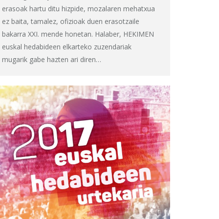
erasoak hartu ditu hizpide, mozalaren mehatxua
ez baita, tamalez, ofizioak duen erasotzaile
bakarra XXI. mende honetan. Halaber, HEKIMEN
euskal hedabideen elkarteko zuzendariak
mugarik gabe hazten ari diren…