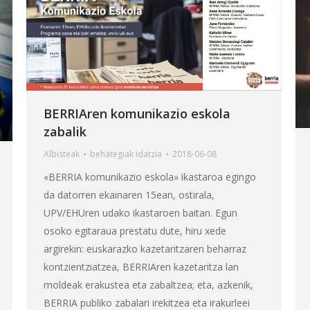
BERRIAren komunikazio eskola
zabalik
Albisteak
behategia
k idatzia
2018-06-08
«BERRIA komunikazio eskola» ikastaroa egingo
da datorren ekainaren 15ean, ostirala,
UPV/EHUren udako ikastaroen baitan. Egun
osoko egitaraua prestatu dute, hiru xede
argirekin: euskarazko kazetaritzaren beharraz
kontzientziatzea, BERRIAren kazetaritza lan
moldeak erakustea eta zabaltzea; eta, azkenik,
BERRIA publiko zabalari irekitzea eta irakurleei