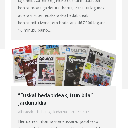
lagunek. Aurreko eguneko euskal hedabideen
kontsumoaz galdetuta, berriz, 773.000 lagunek
adierazi zuten euskarazko hedabideak
kontsumitu izana, eta horietatik 467.000 lagunek
10 minutu baino…
“Euskal hedabideak, itun bila”
jardunaldia
Albisteak
behategia
k idatzia
2017-02-16
Herritarrek informazioa euskaraz jasotzeko