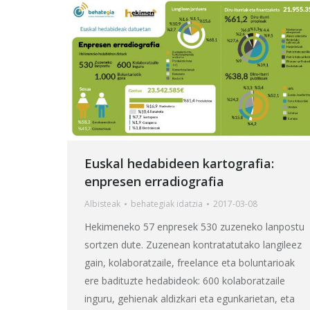
Euskal hedabideen kartografia:
enpresen erradiografia
Albisteak
behategia
k idatzia
2017-03-08
Hekimeneko 57 enpresek 530 zuzeneko lanpostu
sortzen dute. Zuzenean kontratatutako langileez
gain, kolaboratzaile, freelance eta boluntarioak
ere badituzte hedabideok: 600 kolaboratzaile
inguru, gehienak aldizkari eta egunkarietan, eta