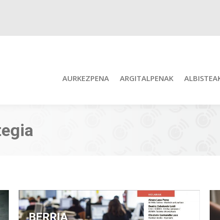
AURKEZPENA
ARGITALPENAK
ALBISTEA
tegia