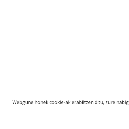
Webgune honek cookie-ak erabiltzen ditu, zure nabiga