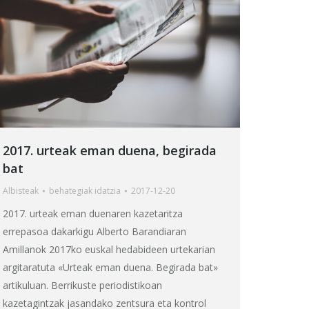
2017. urteak eman duena, begirada
bat
Albisteak
behategia
k idatzia
2017-12-20
2017. urteak eman duenaren kazetaritza
errepasoa dakarkigu Alberto Barandiaran
Amillanok 2017ko euskal hedabideen urtekarian
argitaratuta «Urteak eman duena. Begirada bat»
artikuluan. Berrikuste periodistikoan
kazetagintzak jasandako zentsura eta kontrol