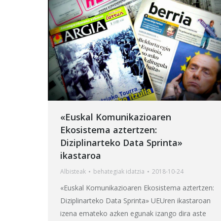
«Euskal Komunikazioaren
Ekosistema aztertzen:
Diziplinarteko Data Sprinta»
ikastaroa
Albisteak
behategia
k idatzia
2018-10-24
«Euskal Komunikazioaren Ekosistema aztertzen:
Diziplinarteko Data Sprinta» UEUren ikastaroan
izena emateko azken egunak izango dira aste