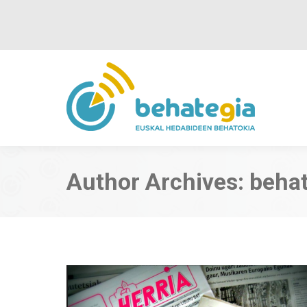
Author Archives:
beha