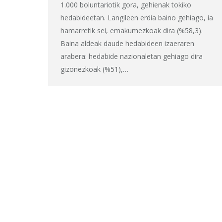
1.000 boluntariotik gora, gehienak tokiko
hedabideetan. Langileen erdia baino gehiago, ia
hamarretik sei, emakumezkoak dira (%58,3).
Baina aldeak daude hedabideen izaeraren
arabera: hedabide nazionaletan gehiago dira
gizonezkoak (%51),…