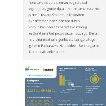
honetakoak; beraz, eman begiratu bat
egitarauari, gorde datak, eta eman izena ziztu
bizian! Euskarazko komunikazioaren
ekosisteman parte hartzen duten
komunikabideei erreparatzeko mintegi
esploratzaile bat proposatzen dizuegu. Bertan,
hiru dinamizatzaile gonbidatu izango ditugu
gurekin Euskarazko Hedabideen Behategiaren
Datutegiak lanketa eta…