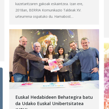
kazetaritzaren gakoak eskaintzea. Izan ere,
2018an, BERRIA Komunikazio Taldeak XV.
urteurrena ospatuko du. Hamabost…
Euskal Hedabideen Behategira batu
da Udako Euskal Unibertsitatea