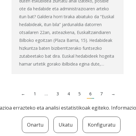
duten eskubidea ziurtatu ahal izateko, posible
ote da hedabide eta administrazioaren arteko
itun bat? Galdera horri tiraka abiatuko da “Euskal
hedabideak, itun bila” jardunaldia datorren
otsailaren 22an, asteazkena, Euskaltzaindiaren
Bilboko egoitzan (Plaza Barria, 15). Hedabideak
hizkuntza baten biziberritzerako funtsezko
zutabeetako bat dira. Euskal hedabideek hogeita
hamar urtetik gorako ibilbidea egina dute,…
←
1
…
3
4
5
6
7
→
zioa errazteko eta analisi estatistikoak egiteko. Informaz
Onartu
Ukatu
Konfiguratu