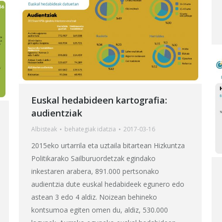
Euskal hedabideen kartografia:
audientziak
Albisteak
behategia
k idatzia
2017-03-16
2015eko urtarrila eta uztaila bitartean Hizkuntza
Politikarako Sailburuordetzak egindako
inkestaren arabera, 891.000 pertsonako
audientzia dute euskal hedabideek egunero edo
astean 3 edo 4 aldiz. Noizean behineko
kontsumoa egiten omen du, aldiz, 530.000