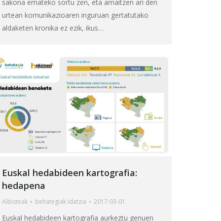
sakona emateko sortu zen, eta amaitzen ari den
urtean komunikazioaren inguruan gertatutako
aldaketen kronika ez ezik, ikus…
Euskal hedabideen kartografia:
hedapena
Albisteak
behategia
k idatzia
2017-03-01
Euskal hedabideen kartografia aurkeztu genuen