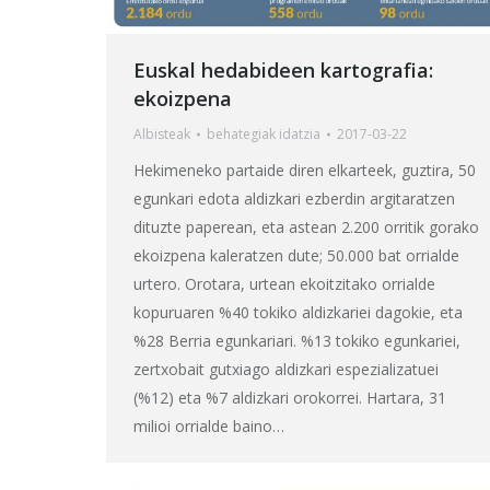
Euskal hedabideen kartografia:
ekoizpena
Albisteak
behategia
k idatzia
2017-03-22
Hekimeneko partaide diren elkarteek, guztira, 50
egunkari edota aldizkari ezberdin argitaratzen
dituzte paperean, eta astean 2.200 orritik gorako
ekoizpena kaleratzen dute; 50.000 bat orrialde
urtero. Orotara, urtean ekoitzitako orrialde
kopuruaren %40 tokiko aldizkariei dagokie, eta
%28 Berria egunkariari. %13 tokiko egunkariei,
zertxobait gutxiago aldizkari espezializatuei
(%12) eta %7 aldizkari orokorrei. Hartara, 31
milioi orrialde baino…