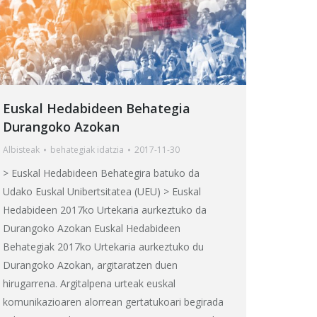
Euskal Hedabideen Behategia
Durangoko Azokan
Albisteak
behategia
k idatzia
2017-11-30
> Euskal Hedabideen Behategira batuko da
Udako Euskal Unibertsitatea (UEU) > Euskal
Hedabideen 2017ko Urtekaria aurkeztuko da
Durangoko Azokan Euskal Hedabideen
Behategiak 2017ko Urtekaria aurkeztuko du
Durangoko Azokan, argitaratzen duen
hirugarrena. Argitalpena urteak euskal
komunikazioaren alorrean gertatukoari begirada