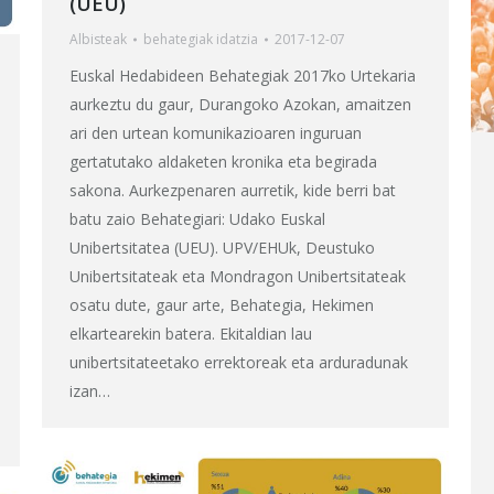
(UEU)
Albisteak
behategia
k idatzia
2017-12-07
Euskal Hedabideen Behategiak 2017ko Urtekaria
aurkeztu du gaur, Durangoko Azokan, amaitzen
ari den urtean komunikazioaren inguruan
gertatutako aldaketen kronika eta begirada
sakona. Aurkezpenaren aurretik, kide berri bat
batu zaio Behategiari: Udako Euskal
Unibertsitatea (UEU). UPV/EHUk, Deustuko
Unibertsitateak eta Mondragon Unibertsitateak
osatu dute, gaur arte, Behategia, Hekimen
elkartearekin batera. Ekitaldian lau
unibertsitateetako errektoreak eta arduradunak
izan…