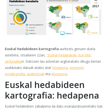
2017
Euskal hedabideen kartografia
aurkeztu genuen duela
astebete, otsailaren 22an,
“Euskal hedabideak, itun bila”
jardunaldia
n. Datozen lau asteetan argitaratuko ditugu bertan
azaldutako datuak atalez atal:
hedapena
,
enpresen
erradiografia
,
audientziak
eta
ekoizpena
.
Euskal hedabideen
kartografia: hedapena
Euskal hedabideen zabalpena da datu esanguratsuenetako bat.