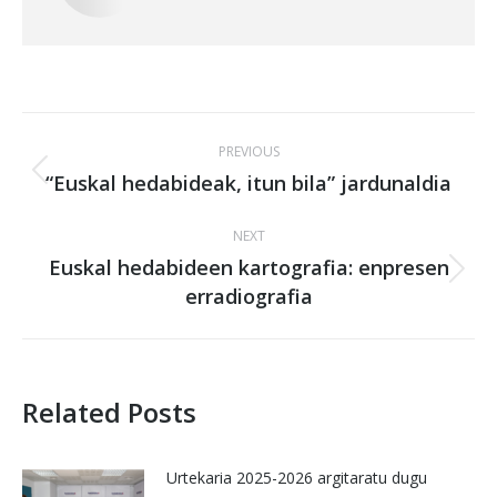
Post
PREVIOUS
navigation
“Euskal hedabideak, itun bila” jardunaldia
Previous
post:
NEXT
Euskal hedabideen kartografia: enpresen
Next
erradiografia
post:
Related Posts
Urtekaria 2025-2026 argitaratu dugu