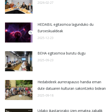
2026-02-27
HEDABIL egitasmoa lagunduko du
Euroeskualdeak
2025-12-23
BEHA egitasmoa burutu dugu
2025-09-23
Hedabideek aurrerapauso handia eman
dute datuaren kulturan sakontzeko bidean
2025-09-18
Udako ikastarorako izen-ematea zabalik