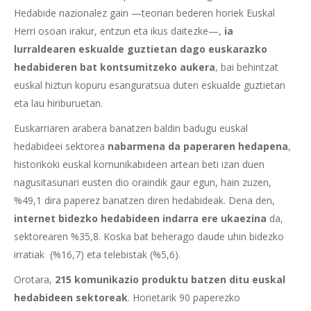
Hedabide nazionalez gain —teorian bederen horiek Euskal
Herri osoan irakur, entzun eta ikus daitezke—,
ia
lurraldearen eskualde guztietan dago euskarazko
hedabideren bat kontsumitzeko aukera
, bai behintzat
euskal hiztun kopuru esanguratsua duten eskualde guztietan
eta lau hiriburuetan.
Euskarriaren arabera banatzen baldin badugu euskal
hedabideei sektorea
nabarmena da paperaren hedapena
,
historikoki euskal komunikabideen artean beti izan duen
nagusitasunari eusten dio oraindik gaur egun, hain zuzen,
%49,1 dira paperez banatzen diren hedabideak. Dena den,
internet bidezko hedabideen indarra ere ukaezina
da,
sektorearen %35,8. Koska bat beherago daude uhin bidezko
irratiak (%16,7) eta telebistak (%5,6).
Orotara,
215 komunikazio produktu batzen ditu euskal
hedabideen sektoreak
. Horietarik 90 paperezko