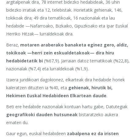
argitalpenak dira, 78 internet bidezko hedabideak, 36 uhin
bidezko irratiak eta 12, telebistak. Horietatik gehienak, 146,
tokikoak dira; 49 dira tematikoak, 16 nazionalak eta lau
hedabide —Nafarroako, Bizkaiko, Gipuzkoako eta Ipar Euskal
Herriko Hitzak— lurraldekoak dira.
Beraz,
motaren araberako banaketa eginez gero, aldiz,
tokikoak —herri zein eskualdetakoak— dira hiru
hedabidetatik bi
(%67,9). Jarraian datoz tematikoak (%22,8),
nazionalak (%7,4) eta lurraldekoak (%1,9).
Izaera juridikoari dagokionez, elkarteak dira hedabide horiek
kaleratzen dituzten ia %40, eta
gehienak, hirutik bi,
Hekimen Euskal Hedabideen Elkartean daude
.
Beti ere hedabide nazionalak kontuan hartu gabe, Datutegiak
geografikoki dauden hutsuneak
bistaratzeko aukera
ematen du.
Gaur egun, euskal hedabideen
zabalpena ez da iristen