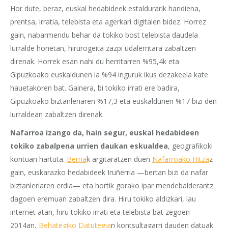
Hor dute, beraz, euskal hedabideek estaldurarik handiena,
prentsa, irratia, telebista eta agerkari digitalen bidez. Horrez
gain, nabarmendu behar da tokiko bost telebista daudela
lurralde honetan, hirurogeita zazpi udalerritara zabaltzen
direnak. Horrek esan nahi du herritarren %95,4k eta
Gipuzkoako euskaldunen ia %94 inguruk ikus dezakeela kate
hauetakoren bat. Gainera, bi tokiko irrati ere badira,
Gipuzkoako biztanleriaren %17,3 eta euskaldunen %17 bizi den
lurraldean zabaltzen direnak.
Nafarroa izango da, hain segur, euskal hedabideen
tokiko zabalpena urrien daukan eskualdea
, geografikoki
kontuan hartuta.
Berria
k argitaratzen duen
Nafarroako Hitza
z
gain, euskarazko hedabideek Iruñerria —bertan bizi da nafar
biztanleriaren erdia— eta hortik gorako ipar mendebalderantz
dagoen eremuan zabaltzen dira. Hiru tokiko aldizkari, lau
internet atari, hiru tokiko irrati eta telebista bat zegoen
2014an,
Behategiko Datutegia
n kontsultagarri dauden datuak