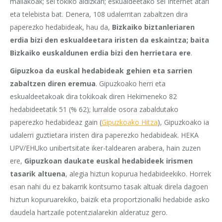
mailakoak; sei tokiko aldizkari; eskualdeetako sei Internet atari
eta telebista bat. Denera, 108 udalerritan zabaltzen dira
paperezko hedabideak, hau da,
Bizkaiko biztanleriaren
erdia bizi den eskualdeetara iristen da eskaintza; baita
Bizkaiko euskaldunen erdia bizi den herrietara ere
.
Gipuzkoa da euskal hedabideak gehien eta sarrien
zabaltzen diren eremua
. Gipuzkoako herri eta
eskualdeetakoak dira tokikoak diren Hekimeneko 82
hedabideetatik 51 (% 62); lurralde osora zabaldutako
paperezko hedabideaz gain (
Gipuzkoako Hitza
), Gipuzkoako ia
udalerri guztietara iristen dira paperezko hedabideak. HEKA
UPV/EHUko unibertsitate iker-taldearen arabera, hain zuzen
ere,
Gipuzkoan daukate euskal hedabideek irismen
tasarik altuena
, alegia hiztun kopurua hedabideekiko. Horrek
esan nahi du ez bakarrik kontsumo tasak altuak direla dagoen
hiztun kopuruarekiko, baizik eta proportzionalki hedabide asko
daudela hartzaile potentzialarekin alderatuz gero.