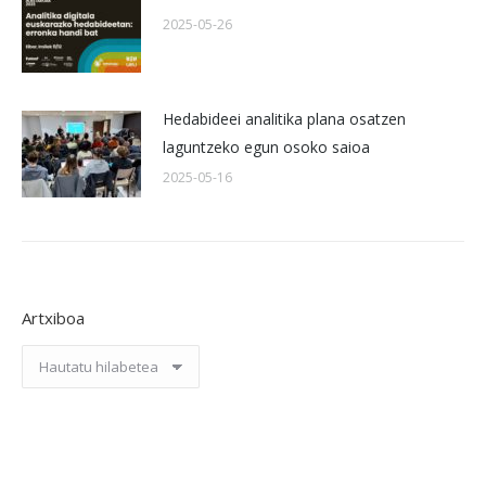
2025-05-26
Hedabideei analitika plana osatzen
laguntzeko egun osoko saioa
2025-05-16
Artxiboa
Artxiboa