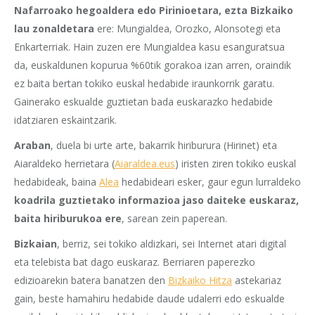
Nafarroako hegoaldera edo Pirinioetara, ezta Bizkaiko
lau zonaldetara
ere: Mungialdea, Orozko, Alonsotegi eta
Enkarterriak. Hain zuzen ere Mungialdea kasu esanguratsua
da, euskaldunen kopurua %60tik gorakoa izan arren, oraindik
ez baita bertan tokiko euskal hedabide iraunkorrik garatu.
Gainerako eskualde guztietan bada euskarazko hedabide
idatziaren eskaintzarik.
Araban
, duela bi urte arte, bakarrik hiriburura (Hirinet) eta
Aiaraldeko herrietara (
Aiaraldea.eus
) iristen ziren tokiko euskal
hedabideak, baina
Alea
hedabideari esker, gaur egun lurraldeko
koadrila guztietako informazioa jaso daiteke euskaraz,
baita hiriburukoa ere
, sarean zein paperean.
Bizkaian
, berriz, sei tokiko aldizkari, sei Internet atari digital
eta telebista bat dago euskaraz. Berriaren paperezko
edizioarekin batera banatzen den
Bizkaiko Hitza
astekariaz
gain, beste hamahiru hedabide daude udalerri edo eskualde