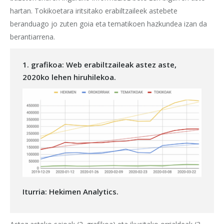
hartan. Tokikoetara iritsitako erabiltzaileek astebete
beranduago jo zuten goia eta tematikoen hazkundea izan da
berantiarrena.
1. grafikoa: Web erabiltzaileak astez aste,
2020ko lehen hiruhilekoa.
Iturria: Hekimen Analytics.