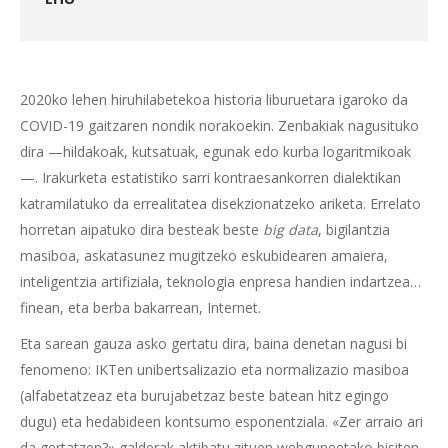
2020ko lehen hiruhilabetekoa historia liburuetara igaroko da
COVID-19 gaitzaren nondik norakoekin. Zenbakiak nagusituko
dira —hildakoak, kutsatuak, egunak edo kurba logaritmikoak
—. Irakurketa estatistiko sarri kontraesankorren dialektikan
katramilatuko da errealitatea disekzionatzeko ariketa. Errelato
horretan aipatuko dira besteak beste
big data
, bigilantzia
masiboa, askatasunez mugitzeko eskubidearen amaiera,
inteligentzia artifiziala, teknologia enpresa handien indartzea…
finean, eta berba bakarrean, Internet.
Eta sarean gauza asko gertatu dira, baina denetan nagusi bi
fenomeno: IKTen unibertsalizazio eta normalizazio masiboa
(alfabetatzeaz eta burujabetzaz beste batean hitz egingo
dugu) eta hedabideen kontsumo esponentziala. «Zer arraio ari
da gertatzen?» galderak aktibatu zituen webguneetako bisiten