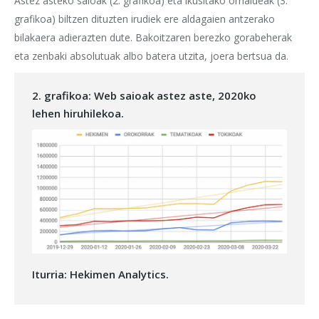
Astez asteko saioak (2. grafikoa) eta ikusitako orrialdeak (3.
grafikoa) biltzen dituzten irudiek ere aldagaien antzerako
bilakaera adierazten dute. Bakoitzaren berezko gorabeherak
eta zenbaki absolutuak albo batera utzita, joera bertsua da.
2. grafikoa: Web saioak astez aste, 2020ko
lehen hiruhilekoa.
Iturria: Hekimen Analytics.