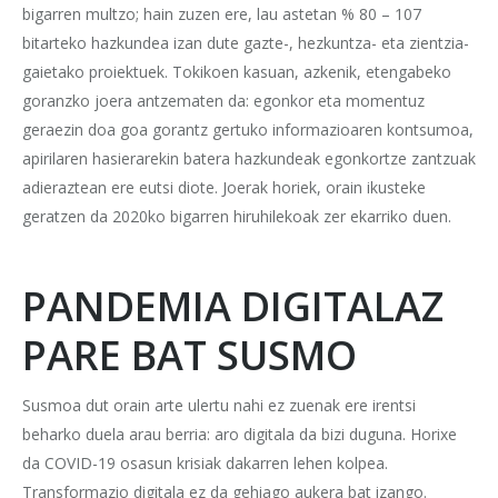
bigarren multzo; hain zuzen ere, lau astetan % 80 – 107
bitarteko hazkundea izan dute gazte-, hezkuntza- eta zientzia-
gaietako proiektuek. Tokikoen kasuan, azkenik, etengabeko
goranzko joera antzematen da: egonkor eta momentuz
geraezin doa goa gorantz gertuko informazioaren kontsumoa,
apirilaren hasierarekin batera hazkundeak egonkortze zantzuak
adieraztean ere eutsi diote. Joerak horiek, orain ikusteke
geratzen da 2020ko bigarren hiruhilekoak zer ekarriko duen.
PANDEMIA DIGITALAZ
PARE BAT SUSMO
Susmoa dut orain arte ulertu nahi ez zuenak ere irentsi
beharko duela arau berria: aro digitala da bizi duguna. Horixe
da COVID-19 osasun krisiak dakarren lehen kolpea.
Transformazio digitala ez da gehiago aukera bat izango.