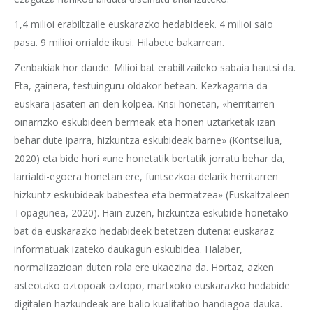
1,4 milioi erabiltzaile euskarazko hedabideek. 4 milioi saio
pasa. 9 milioi orrialde ikusi. Hilabete bakarrean.
Zenbakiak hor daude. Milioi bat erabiltzaileko sabaia hautsi da.
Eta, gainera, testuinguru oldakor betean. Kezkagarria da
euskara jasaten ari den kolpea. Krisi honetan, «herritarren
oinarrizko eskubideen bermeak eta horien uztarketak izan
behar dute iparra, hizkuntza eskubideak barne» (Kontseilua,
2020) eta bide hori «une honetatik bertatik jorratu behar da,
larrialdi-egoera honetan ere, funtsezkoa delarik herritarren
hizkuntz eskubideak babestea eta bermatzea» (Euskaltzaleen
Topagunea, 2020). Hain zuzen, hizkuntza eskubide horietako
bat da euskarazko hedabideek betetzen dutena: euskaraz
informatuak izateko daukagun eskubidea. Halaber,
normalizazioan duten rola ere ukaezina da. Hortaz, azken
asteotako oztopoak oztopo, martxoko euskarazko hedabide
digitalen hazkundeak are balio kualitatibo handiagoa dauka.