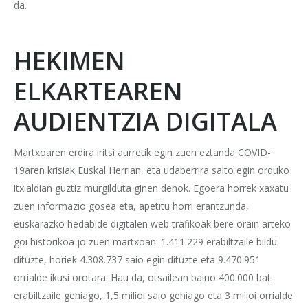
da.
HEKIMEN
ELKARTEAREN
AUDIENTZIA DIGITALA
Martxoaren erdira iritsi aurretik egin zuen eztanda COVID-
19aren krisiak Euskal Herrian, eta udaberrira salto egin orduko
itxialdian guztiz murgilduta ginen denok. Egoera horrek xaxatu
zuen informazio gosea eta, apetitu horri erantzunda,
euskarazko hedabide digitalen web trafikoak bere orain arteko
goi historikoa jo zuen martxoan: 1.411.229 erabiltzaile bildu
dituzte, horiek 4.308.737 saio egin dituzte eta 9.470.951
orrialde ikusi orotara. Hau da, otsailean baino 400.000 bat
erabiltzaile gehiago, 1,5 milioi saio gehiago eta 3 milioi orrialde