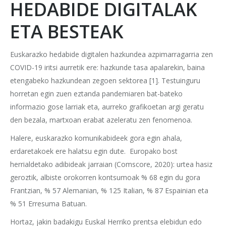
HEDABIDE DIGITALAK
ETA BESTEAK
Euskarazko hedabide digitalen hazkundea azpimarragarria zen
COVID-19 iritsi aurretik ere: hazkunde tasa apalarekin, baina
etengabeko hazkundean zegoen sektorea [1]. Testuinguru
horretan egin zuen eztanda pandemiaren bat-bateko
informazio gose larriak eta, aurreko grafikoetan argi geratu
den bezala, martxoan erabat azeleratu zen fenomenoa.
Halere, euskarazko komunikabideek gora egin ahala,
erdaretakoek ere halatsu egin dute. Europako bost
herrialdetako adibideak jarraian (Comscore, 2020): urtea hasiz
geroztik, albiste orokorren kontsumoak % 68 egin du gora
Frantzian, % 57 Alemanian, % 125 Italian, % 87 Espainian eta
% 51 Erresuma Batuan.
Hortaz, jakin badakigu Euskal Herriko prentsa elebidun edo