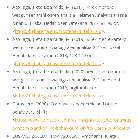
Azpillaga, J. eta Lizarralde, M. (2017). «Hekimeneko
webguneen trafikoaren analisia Hekimen Analytics tresna
oinarri», Euskal Hedabideen Urtekaria 2017, 81-96 or.
<
https://behategia.eus/txostenak/urtekariak/
>.
Azpillaga, J. eta Lizarralde, M. (2019). «Hekimen elkarteko
webguneen audientzia digitalen analisia 2018», Euskal
Hedabideen Urtekaria 2018, 123-140 or.
<
https://behategia.eus/txostenak/urtekariak/
>.
Azpillaga, J. eta Lizarralde, M. (2020). «Hekimen elkarteko
webguneen audientzia digitalen analisia 2019», Euskal
Hedabideen Urtekaria 2019, argitaratzeke.
<
https://behategia.eus/txostenak/urtekariak/
>.
Comscore. (2020). Coronavirus pandemic and online
behavioural shifts.
<
https://www.comscore.com/esl/Insights/Blog/Coronavirus-
pandemic-and-online-behavioural-shifts-March-30-update
>.
EUSKALTZALEON TOPAGUNEA – Amonarriz, K. eta