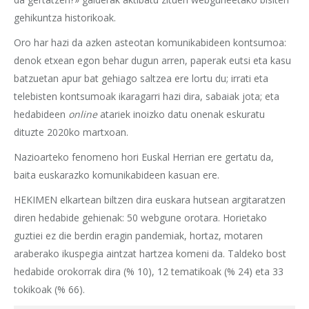
gehikuntza historikoak.
Oro har hazi da azken asteotan komunikabideen kontsumoa:
denok etxean egon behar dugun arren, paperak eutsi eta kasu
batzuetan apur bat gehiago saltzea ere lortu du; irrati eta
telebisten kontsumoak ikaragarri hazi dira, sabaiak jota; eta
hedabideen
online
atariek inoizko datu onenak eskuratu
dituzte 2020ko martxoan.
Nazioarteko fenomeno hori Euskal Herrian ere gertatu da,
baita euskarazko komunikabideen kasuan ere.
HEKIMEN elkartean biltzen dira euskara hutsean argitaratzen
diren hedabide gehienak: 50 webgune orotara. Horietako
guztiei ez die berdin eragin pandemiak, hortaz, motaren
araberako ikuspegia aintzat hartzea komeni da. Taldeko bost
hedabide orokorrak dira (% 10), 12 tematikoak (% 24) eta 33
tokikoak (% 66).