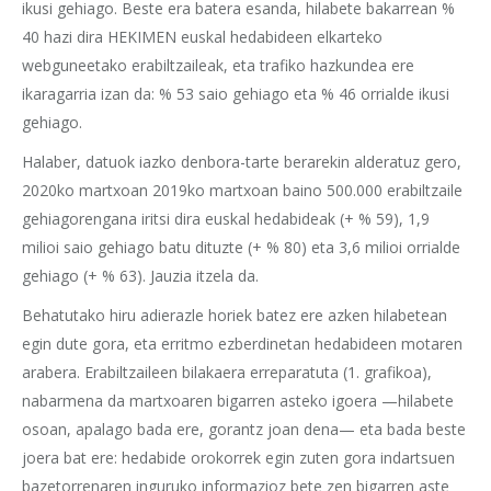
ikusi gehiago. Beste era batera esanda, hilabete bakarrean %
40 hazi dira HEKIMEN euskal hedabideen elkarteko
webguneetako erabiltzaileak, eta trafiko hazkundea ere
ikaragarria izan da: % 53 saio gehiago eta % 46 orrialde ikusi
gehiago.
Halaber, datuok iazko denbora-tarte berarekin alderatuz gero,
2020ko martxoan 2019ko martxoan baino 500.000 erabiltzaile
gehiagorengana iritsi dira euskal hedabideak (+ % 59), 1,9
milioi saio gehiago batu dituzte (+ % 80) eta 3,6 milioi orrialde
gehiago (+ % 63). Jauzia itzela da.
Behatutako hiru adierazle horiek batez ere azken hilabetean
egin dute gora, eta erritmo ezberdinetan hedabideen motaren
arabera. Erabiltzaileen bilakaera erreparatuta (1. grafikoa),
nabarmena da martxoaren bigarren asteko igoera —hilabete
osoan, apalago bada ere, gorantz joan dena— eta bada beste
joera bat ere: hedabide orokorrek egin zuten gora indartsuen
bazetorrenaren inguruko informazioz bete zen bigarren aste