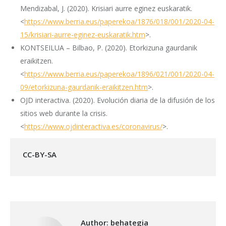
Mendizabal, J. (2020). Krisiari aurre eginez euskaratik.
<
https://www.berria.eus/paperekoa/1876/018/001/2020-04-
15/krisiari-aurre-eginez-euskaratik.htm
>.
KONTSEILUA – Bilbao, P. (2020). Etorkizuna gaurdanik
eraikitzen.
<
https://www.berria.eus/paperekoa/1896/021/001/2020-04-
09/etorkizuna-gaurdanik-eraikitzen.htm
>.
OJD interactiva. (2020). Evolución diaria de la difusión de los
sitios web durante la crisis.
<
https://www.ojdinteractiva.es/coronavirus/
>.
CC-BY-SA
Author:
behategia