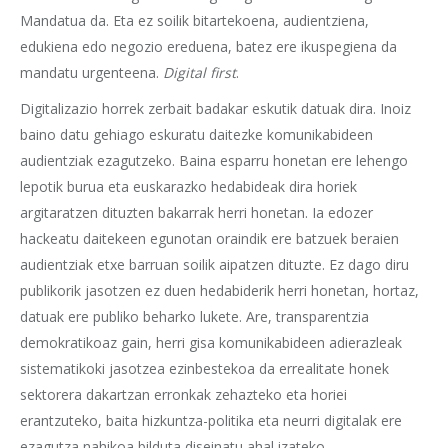
Mandatua da. Eta ez soilik bitartekoena, audientziena,
edukiena edo negozio ereduena, batez ere ikuspegiena da
mandatu urgenteena.
Digital first
.
Digitalizazio horrek zerbait badakar eskutik datuak dira. Inoiz
baino datu gehiago eskuratu daitezke komunikabideen
audientziak ezagutzeko. Baina esparru honetan ere lehengo
lepotik burua eta euskarazko hedabideak dira horiek
argitaratzen dituzten bakarrak herri honetan. Ia edozer
hackeatu daitekeen egunotan oraindik ere batzuek beraien
audientziak etxe barruan soilik aipatzen dituzte. Ez dago diru
publikorik jasotzen ez duen hedabiderik herri honetan, hortaz,
datuak ere publiko beharko lukete. Are, transparentzia
demokratikoaz gain, herri gisa komunikabideen adierazleak
sistematikoki jasotzea ezinbestekoa da errealitate honek
sektorera dakartzan erronkak zehazteko eta horiei
erantzuteko, baita hizkuntza-politika eta neurri digitalak ere
ezagutza nahikoa bilduta diseinatu ahal izateko.