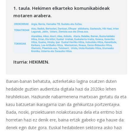
1. taula. Hekimen elkarteko komunikabideak
motaren arabera.
Iturria: HEKIMEN.
Banan-banan behatuta, azterketako lagina osatzen duten
hedabide guztien audientzia digitala hazi da 2020ko lehen
hiruhilekoan. Hazkunde nabarmenena martxoan gertatu da eta
kasu batzuetan ikaragarria izan da gehikuntza portzentajea.
Bada, noski, proiektuaren nolakotasuna dela eta erritmo bizi
horretan hazi ez denik ere, baina ertzik gabeko egia hauxe da:
denek egin dute gora. Euskal hedabideen sektorea asko hazi