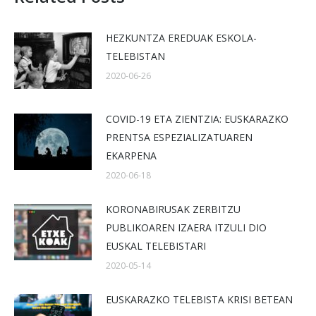
HEZKUNTZA EREDUAK ESKOLA-
TELEBISTAN
2020-06-26
COVID-19 ETA ZIENTZIA: EUSKARAZKO
PRENTSA ESPEZIALIZATUAREN
EKARPENA
2020-06-18
KORONABIRUSAK ZERBITZU
PUBLIKOAREN IZAERA ITZULI DIO
EUSKAL TELEBISTARI
2020-05-14
EUSKARAZKO TELEBISTA KRISI BETEAN