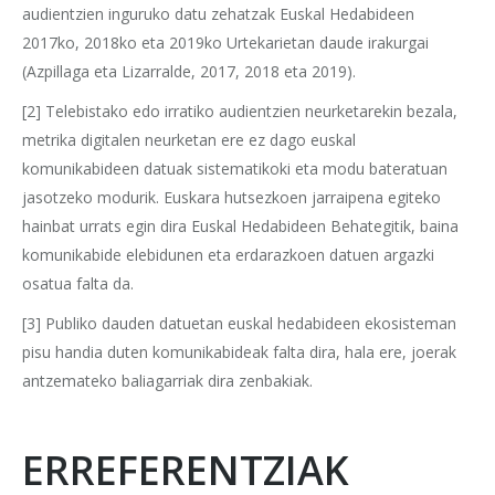
audientzien inguruko datu zehatzak Euskal Hedabideen
2017ko, 2018ko eta 2019ko Urtekarietan daude irakurgai
(Azpillaga eta Lizarralde, 2017, 2018 eta 2019).
[2] Telebistako edo irratiko audientzien neurketarekin bezala,
metrika digitalen neurketan ere ez dago euskal
komunikabideen datuak sistematikoki eta modu bateratuan
jasotzeko modurik. Euskara hutsezkoen jarraipena egiteko
hainbat urrats egin dira Euskal Hedabideen Behategitik, baina
komunikabide elebidunen eta erdarazkoen datuen argazki
osatua falta da.
[3] Publiko dauden datuetan euskal hedabideen ekosisteman
pisu handia duten komunikabideak falta dira, hala ere, joerak
antzemateko baliagarriak dira zenbakiak.
ERREFERENTZIAK