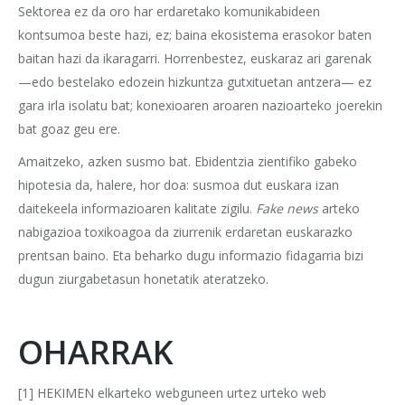
Sektorea ez da oro har erdaretako komunikabideen
kontsumoa beste hazi, ez; baina ekosistema erasokor baten
baitan hazi da ikaragarri. Horrenbestez, euskaraz ari garenak
—edo bestelako edozein hizkuntza gutxituetan antzera— ez
gara irla isolatu bat; konexioaren aroaren nazioarteko joerekin
bat goaz geu ere.
Amaitzeko, azken susmo bat. Ebidentzia zientifiko gabeko
hipotesia da, halere, hor doa: susmoa dut euskara izan
daitekeela informazioaren kalitate zigilu.
Fake news
arteko
nabigazioa toxikoagoa da ziurrenik erdaretan euskarazko
prentsan baino. Eta beharko dugu informazio fidagarria bizi
dugun ziurgabetasun honetatik ateratzeko.
OHARRAK
[1] HEKIMEN elkarteko webguneen urtez urteko web