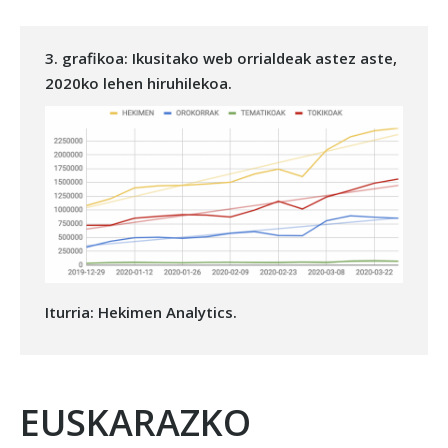
3. grafikoa: Ikusitako web orrialdeak astez aste,
2020ko lehen hiruhilekoa.
Iturria: Hekimen Analytics.
EUSKARAZKO