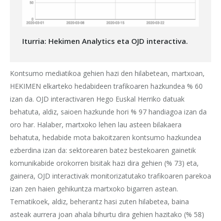
Iturria: Hekimen Analytics eta OJD interactiva.
Kontsumo mediatikoa gehien hazi den hilabetean, martxoan,
HEKIMEN elkarteko hedabideen trafikoaren hazkundea % 60
izan da. OJD interactivaren Hego Euskal Herriko datuak
behatuta, aldiz, saioen hazkunde hori % 97 handiagoa izan da
oro har. Halaber, martxoko lehen lau asteen bilakaera
behatuta, hedabide mota bakoitzaren kontsumo hazkundea
ezberdina izan da: sektorearen batez bestekoaren gainetik
komunikabide orokorren bisitak hazi dira gehien (% 73) eta,
gainera, OJD interactivak monitorizatutako trafikoaren parekoa
izan zen haien gehikuntza martxoko bigarren astean.
Tematikoek, aldiz, beherantz hasi zuten hilabetea, baina
asteak aurrera joan ahala bihurtu dira gehien hazitako (% 58)