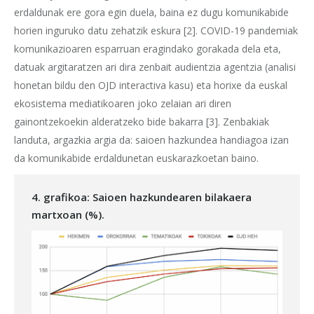
erdaldunak ere gora egin duela, baina ez dugu komunikabide
horien inguruko datu zehatzik eskura [2]. COVID-19 pandemiak
komunikazioaren esparruan eragindako gorakada dela eta,
datuak argitaratzen ari dira zenbait audientzia agentzia (analisi
honetan bildu den OJD interactiva kasu) eta horixe da euskal
ekosistema mediatikoaren joko zelaian ari diren
gainontzekoekin alderatzeko bide bakarra [3]. Zenbakiak
landuta, argazkia argia da: saioen hazkundea handiagoa izan
da komunikabide erdaldunetan euskarazkoetan baino.
4. grafikoa: Saioen hazkundearen bilakaera
martxoan (%).