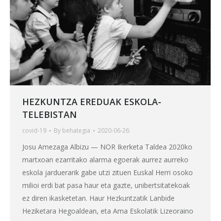
HEZKUNTZA EREDUAK ESKOLA-
TELEBISTAN
covid-19
By
behategia
2020-06-26
Josu Amezaga Albizu — NOR Ikerketa Taldea 2020ko
martxoan ezarritako alarma egoerak aurrez aurreko
eskola jarduerarik gabe utzi zituen Euskal Herri osoko
milioi erdi bat pasa haur eta gazte, unibertsitatekoak
ez diren ikasketetan. Haur Hezkuntzatik Lanbide
Heziketara Hegoaldean, eta Ama Eskolatik Lizeoraino