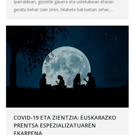
Iparraldean, goizetik gauera eta ustekabean etxean
geratu behar izan ziren, hilabete batzuetan zehar,…
COVID-19 ETA ZIENTZIA: EUSKARAZKO
PRENTSA ESPEZIALIZATUAREN
EKARPENA