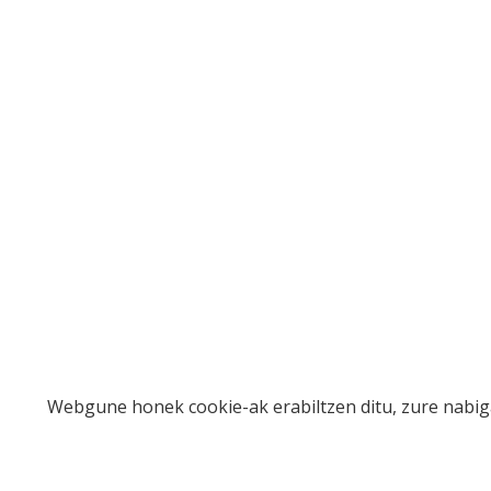
Webgune honek cookie-ak erabiltzen ditu, zure nabiga