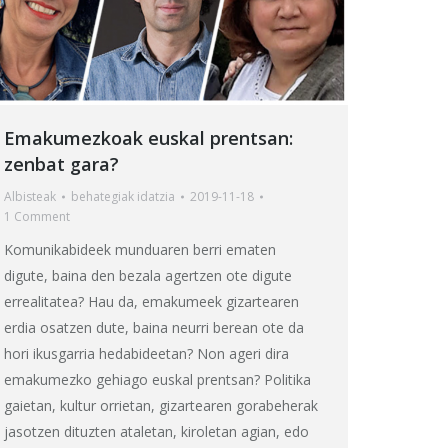
Emakumezkoak euskal prentsan:
zenbat gara?
Albisteak
behategia
k idatzia
2019-11-18
1 Comment
Komunikabideek munduaren berri ematen
digute, baina den bezala agertzen ote digute
errealitatea? Hau da, emakumeek gizartearen
erdia osatzen dute, baina neurri berean ote da
hori ikusgarria hedabideetan? Non ageri dira
emakumezko gehiago euskal prentsan? Politika
gaietan, kultur orrietan, gizartearen gorabeherak
jasotzen dituzten ataletan, kiroletan agian, edo