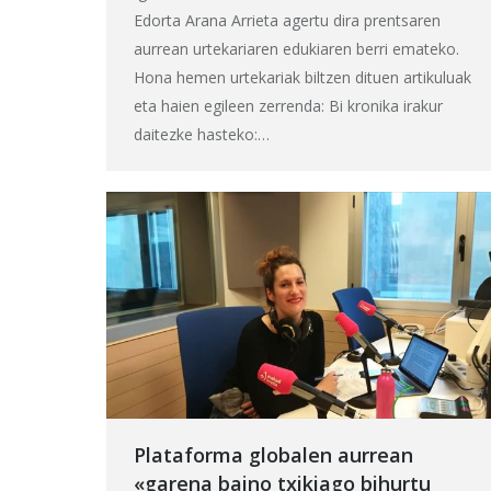
Edorta Arana Arrieta agertu dira prentsaren
aurrean urtekariaren edukiaren berri emateko.
Hona hemen urtekariak biltzen dituen artikuluak
eta haien egileen zerrenda: Bi kronika irakur
daitezke hasteko:…
Plataforma globalen aurrean
«garena baino txikiago bihurtu