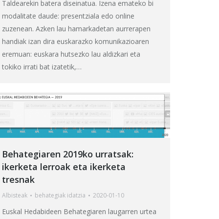
Taldearekin batera diseinatua. Izena emateko bi
modalitate daude: presentziala edo online
zuzenean. Azken lau hamarkadetan aurrerapen
handiak izan dira euskarazko komunikazioaren
eremuan: euskara hutsezko lau aldizkari eta
tokiko irrati bat izatetik,…
Behategiaren 2019ko urratsak:
ikerketa lerroak eta ikerketa
tresnak
Albisteak
behategia
k idatzia
2020-01-10
Euskal Hedabideen Behategiaren laugarren urtea