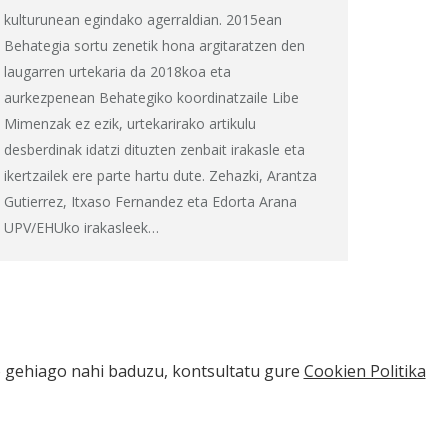
kulturunean egindako agerraldian. 2015ean
Behategia sortu zenetik hona argitaratzen den
laugarren urtekaria da 2018koa eta
aurkezpenean Behategiko koordinatzaile Libe
Mimenzak ez ezik, urtekarirako artikulu
desberdinak idatzi dituzten zenbait irakasle eta
ikertzailek ere parte hartu dute. Zehazki, Arantza
Gutierrez, Itxaso Fernandez eta Edorta Arana
UPV/EHUko irakasleek…
io gehiago nahi baduzu, kontsultatu gure
Cookien Politika
Abisu legala eta pribatutasun politika
Kontaktua