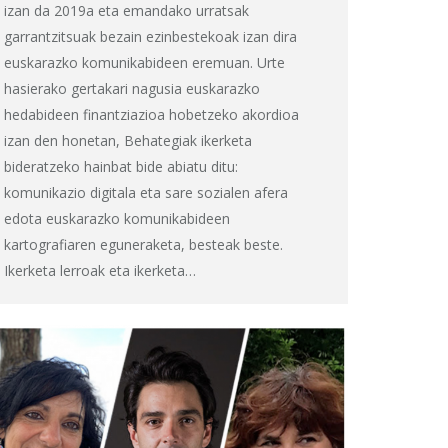
izan da 2019a eta emandako urratsak
garrantzitsuak bezain ezinbestekoak izan dira
euskarazko komunikabideen eremuan. Urte
hasierako gertakari nagusia euskarazko
hedabideen finantziazioa hobetzeko akordioa
izan den honetan, Behategiak ikerketa
bideratzeko hainbat bide abiatu ditu:
komunikazio digitala eta sare sozialen afera
edota euskarazko komunikabideen
kartografiaren eguneraketa, besteak beste.
Ikerketa lerroak eta ikerketa…