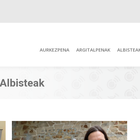
AURKEZPENA
ARGITALPENAK
ALBISTEA
Albisteak