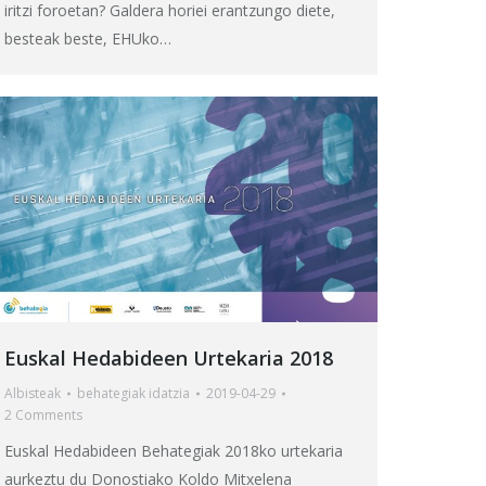
iritzi foroetan? Galdera horiei erantzungo diete,
besteak beste, EHUko…
Euskal Hedabideen Urtekaria 2018
Albisteak
behategia
k idatzia
2019-04-29
2 Comments
Euskal Hedabideen Behategiak 2018ko urtekaria
aurkeztu du Donostiako Koldo Mitxelena