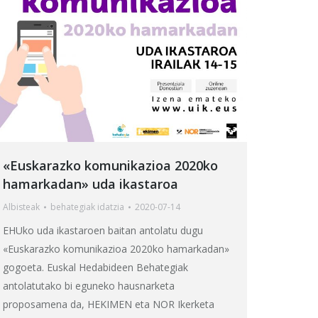
«Euskarazko komunikazioa 2020ko
hamarkadan» uda ikastaroa
Albisteak
behategia
k idatzia
2020-07-14
EHUko uda ikastaroen baitan antolatu dugu
«Euskarazko komunikazioa 2020ko hamarkadan»
gogoeta. Euskal Hedabideen Behategiak
antolatutako bi eguneko hausnarketa
proposamena da, HEKIMEN eta NOR Ikerketa