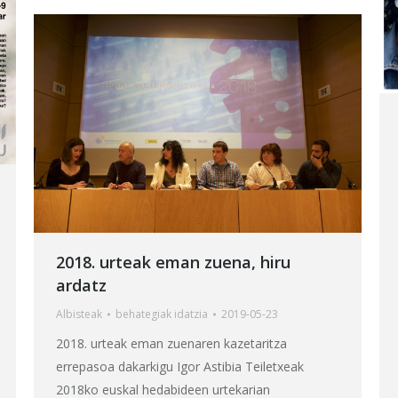
2018. urteak eman zuena, hiru
ardatz
Albisteak
behategia
k idatzia
2019-05-23
2018. urteak eman zuenaren kazetaritza
errepasoa dakarkigu Igor Astibia Teiletxeak
2018ko euskal hedabideen urtekarian