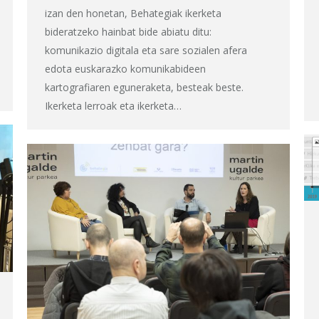
izan den honetan, Behategiak ikerketa
bideratzeko hainbat bide abiatu ditu:
komunikazio digitala eta sare sozialen afera
edota euskarazko komunikabideen
kartografiaren eguneraketa, besteak beste.
Ikerketa lerroak eta ikerketa…