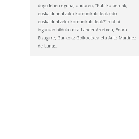
dugu lehen eguna; ondoren, “Publiko berriak,
euskaldunentzako komunikabideak edo
euskalduntzeko komunikabideak?” mahai-
inguruan bilduko dira Lander Arretxea, Enara
Eizagirre, Garikoitz Goikoetxea eta Aritz Martinez
de Luna;…