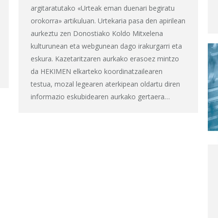
argitaratutako «Urteak eman duenari begiratu
orokorra» artikuluan. Urtekaria pasa den apirilean
aurkeztu zen Donostiako Koldo Mitxelena
kulturunean eta webgunean dago irakurgarri eta
eskura. Kazetaritzaren aurkako erasoez mintzo
da HEKIMEN elkarteko koordinatzailearen
testua, mozal legearen aterkipean oldartu diren
informazio eskubidearen aurkako gertaera…