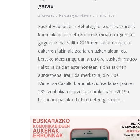
gara»
Albisteak
behategia
k idatzia
2020-01-31
Euskal Hedabideen Behategiko koordinatzaileak
komunikabideen eta komunikazioaren inguruko
gogoetak idatzi ditu 2019aren kultur errepasoa
dakarren Jakin aldizkariaren azken alean, eta
bertako ideien inguruan aritu dira Euskadi Irratiko
Faktoria saioan aste honetan. Hona Jakinen
aurkezpena: Irauli da merkatua, dio Libe
Mimenza Castillo komunikazio ikerlariak Jakinen
235. zenbakian idatzi duen artikuluan: «2019a
historiara pasako da Interneten garaipen…