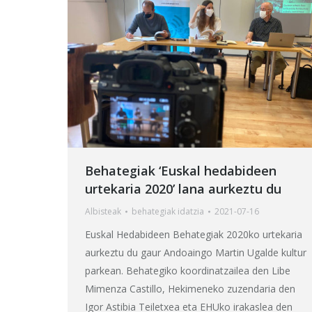
Behategiak ‘Euskal hedabideen
urtekaria 2020’ lana aurkeztu du
Albisteak
behategia
k idatzia
2021-07-16
Euskal Hedabideen Behategiak 2020ko urtekaria
aurkeztu du gaur Andoaingo Martin Ugalde kultur
parkean. Behategiko koordinatzailea den Libe
Mimenza Castillo, Hekimeneko zuzendaria den
Igor Astibia Teiletxea eta EHUko irakaslea den