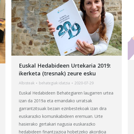
Euskal Hedabideen Urtekaria 2019:
ikerketa (tresnak) zeure esku
Albisteak
behategia
k idatzia
2020-07-29
Euskal Hedabideen Behategiaren laugarren urtea
izan da 2019a eta emandako urratsak
garrantzitsuak bezain ezinbestekoak izan dira
euskarazko komunikabideen eremuan. Urte
hasierako gertakari nagusia euskarazko
hedabideen finantzazioa hobetzeko akordioa