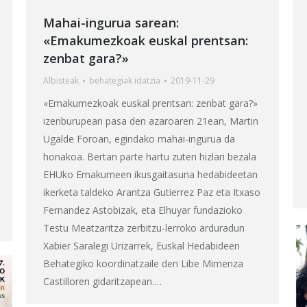
Mahai-ingurua sarean:
«Emakumezkoak euskal prentsan:
zenbat gara?»
Albisteak
behategia
k idatzia
2019-11-29
«Emakumezkoak euskal prentsan: zenbat gara?»
izenburupean pasa den azaroaren 21ean, Martin
Ugalde Foroan, egindako mahai-ingurua da
honakoa. Bertan parte hartu zuten hizlari bezala
EHUko Emakumeen ikusgaitasuna hedabideetan
ikerketa taldeko Arantza Gutierrez Paz eta Itxaso
Fernandez Astobizak, eta Elhuyar fundazioko
Testu Meatzaritza zerbitzu-lerroko arduradun
Xabier Saralegi Urizarrek, Euskal Hedabideen
Behategiko koordinatzaile den Libe Mimenza
Castilloren gidaritzapean.…