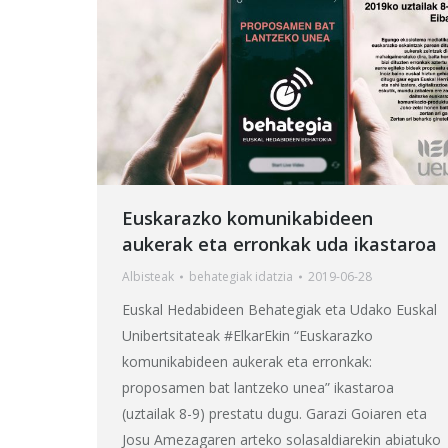
Euskarazko komunikabideen
aukerak eta erronkak uda ikastaroa
Albisteak
behategia
k idatzia
2019-06-28
Euskal Hedabideen Behategiak eta Udako Euskal
Unibertsitateak #ElkarEkin “Euskarazko
komunikabideen aukerak eta erronkak:
proposamen bat lantzeko unea” ikastaroa
(uztailak 8-9) prestatu dugu. Garazi Goiaren eta
Josu Amezagaren arteko solasaldiarekin abiatuko