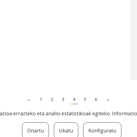
←
1
2
3
4
5
6
→
zioa errazteko eta analisi estatistikoak egiteko. Informaz
Onartu
Ukatu
Konfiguratu