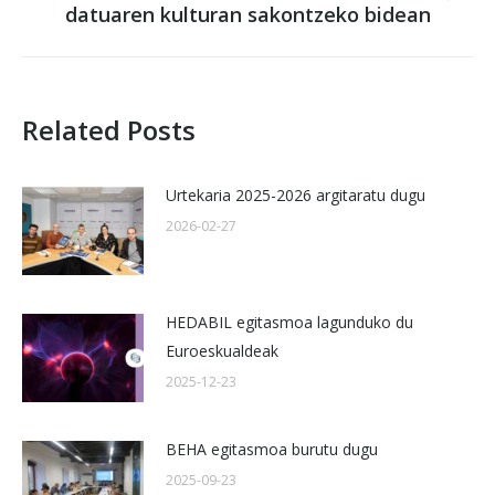
datuaren kulturan sakontzeko bidean
post:
Related Posts
Urtekaria 2025-2026 argitaratu dugu
2026-02-27
HEDABIL egitasmoa lagunduko du
Euroeskualdeak
2025-12-23
BEHA egitasmoa burutu dugu
2025-09-23