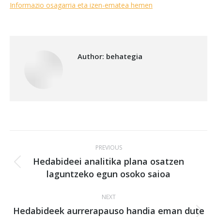
Informazio osagarria eta izen-ematea hemen
Author:
behategia
Post
PREVIOUS
navigation
Hedabideei analitika plana osatzen
Previous
laguntzeko egun osoko saioa
post:
NEXT
Hedabideek aurrerapauso handia eman dute
Next