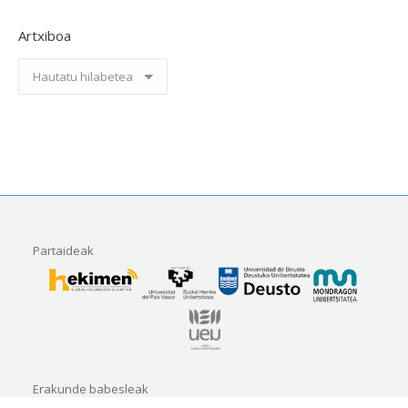
Artxiboa
Artxiboa
Partaideak
Erakunde babesleak