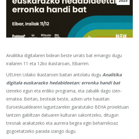
2025
Analitika digitalaren bidean beste urrats bat emango dugu
irailaren 11 eta 12ko ikastaroan, Eibarren.
UEUren Udako Ikastaroen baitan antolatu dugu
Analitik
a
digitala euskarazko hedabideetan: erronka handi bat
izeneko egun eta erdiko programa, eta zabalik dago izen-
ematea. Bertan, besteak beste, azken urte hauetan
Euroeskualdearen laguntzarekin garatutako BEHA proiektuan
lantzen gabiltzan datuaren kulturan sakontzeko, ditugun
tresnak arakatzeko eta aurrera begira egin beharrekoaz
gogoetatzeko parada izango dugu.