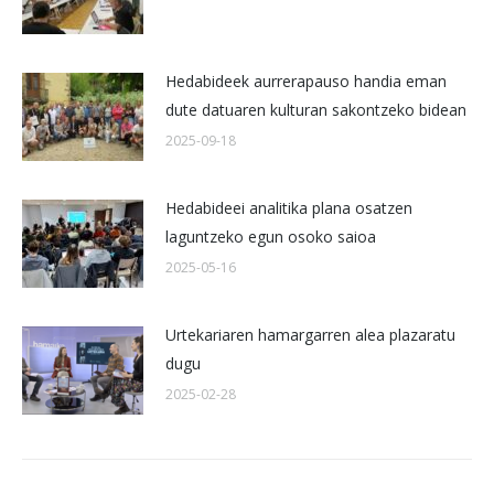
Hedabideek aurrerapauso handia eman
dute datuaren kulturan sakontzeko bidean
2025-09-18
Hedabideei analitika plana osatzen
laguntzeko egun osoko saioa
2025-05-16
Urtekariaren hamargarren alea plazaratu
dugu
2025-02-28