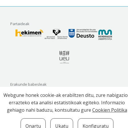
Partaideak
Erakunde babesleak
Webgune honek cookie-ak erabiltzen ditu, zure nabigazi
errazteko eta analisi estatistikoak egiteko. Informazio
gehiago nahi baduzu, kontsultatu gure
Cookien Politika
Onartu
Ukatu
Konfiguratu