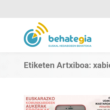
Etiketen Artxiboa:
xabi