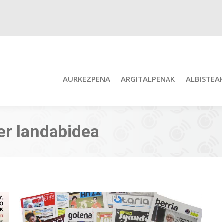
AURKEZPENA
ARGITALPENAK
ALBISTEA
er landabidea