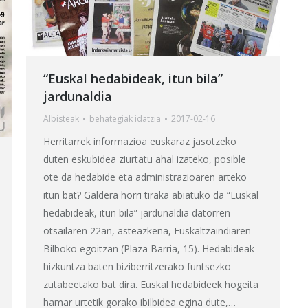
“Euskal hedabideak, itun bila”
jardunaldia
Albisteak
behategia
k idatzia
2017-02-16
Herritarrek informazioa euskaraz jasotzeko
duten eskubidea ziurtatu ahal izateko, posible
ote da hedabide eta administrazioaren arteko
itun bat? Galdera horri tiraka abiatuko da “Euskal
hedabideak, itun bila” jardunaldia datorren
otsailaren 22an, asteazkena, Euskaltzaindiaren
Bilboko egoitzan (Plaza Barria, 15). Hedabideak
hizkuntza baten biziberritzerako funtsezko
zutabeetako bat dira. Euskal hedabideek hogeita
hamar urtetik gorako ibilbidea egina dute,…