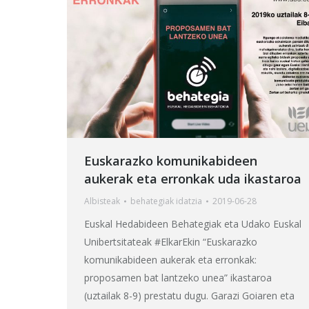
Euskarazko komunikabideen
aukerak eta erronkak uda ikastaroa
Albisteak
behategia
k idatzia
2019-06-28
Euskal Hedabideen Behategiak eta Udako Euskal
Unibertsitateak #ElkarEkin “Euskarazko
komunikabideen aukerak eta erronkak:
proposamen bat lantzeko unea” ikastaroa
(uztailak 8-9) prestatu dugu. Garazi Goiaren eta