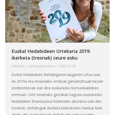
Euskal Hedabideen Urtekaria 2019:
ikerketa (tresnak) zeure esku
Albisteak
behategia
k idatzia
2020-07-29
Euskal Hedabideen Behategiaren laugarren urtea izan
da 2019a eta emandako urratsak garrantzitsuak bezain
ezinbestekoak izan dira euskarazko komunikabideen
eremuan. Urte hasierako gertakari nagusia euskarazko
hedabideen finantzazioa hobetzeko akordioa izan den
honetan, Behategiak ikerketa bideratzeko hainbat bide
abiatu ditu: komunikazio digitala eta sare sozialen