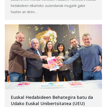
hedabideen elkarteko zuzendariak mugarik gabe
hazten ari diren…
Euskal Hedabideen Behategira batu da
Udako Euskal Unibertsitatea (UEU)