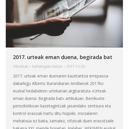
2017. urteak eman duena, begirada bat
Albisteak
behategia
k idatzia
2017-12-20
2017. urteak eman duenaren kazetaritza errepasoa
dakarkigu Alberto Barandiaran Amillanok 2017ko
euskal hedabideen urtekarian argitaratuta «Urteak
eman duena. Begirada bat» artikuluan. Berrikuste
periodistikoan kazetagintzak jasandako zentsura eta
kontrol erasoak hartu ditu hizpide, mozalaren
mehatxua ez baita, tamalez, ofizioak duen erasotzaile
bakarra XXI. mende honetan. Halaber, HEKIMEN euskal