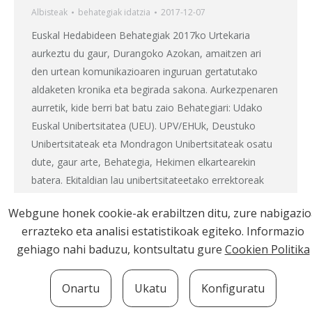
Albisteak
behategia
k idatzia
2017-12-07
Euskal Hedabideen Behategiak 2017ko Urtekaria
aurkeztu du gaur, Durangoko Azokan, amaitzen ari
den urtean komunikazioaren inguruan gertatutako
aldaketen kronika eta begirada sakona. Aurkezpenaren
aurretik, kide berri bat batu zaio Behategiari: Udako
Euskal Unibertsitatea (UEU). UPV/EHUk, Deustuko
Unibertsitateak eta Mondragon Unibertsitateak osatu
dute, gaur arte, Behategia, Hekimen elkartearekin
batera. Ekitaldian lau unibertsitateetako errektoreak
eta arduradunak izan…
Webgune honek cookie-ak erabiltzen ditu, zure nabigazi
errazteko eta analisi estatistikoak egiteko. Informazio
gehiago nahi baduzu, kontsultatu gure
Cookien Politika
Onartu
Ukatu
Konfiguratu