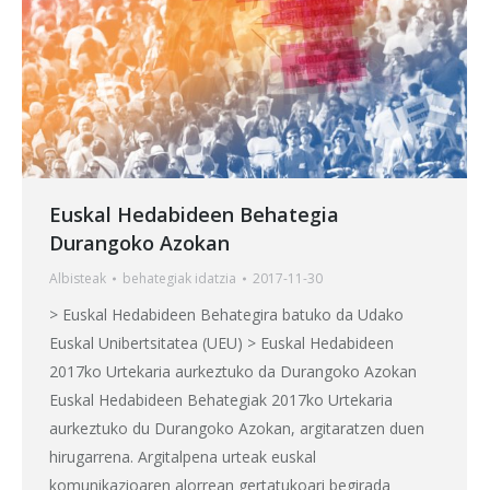
Euskal Hedabideen Behategia
Durangoko Azokan
Albisteak
behategia
k idatzia
2017-11-30
> Euskal Hedabideen Behategira batuko da Udako
Euskal Unibertsitatea (UEU) > Euskal Hedabideen
2017ko Urtekaria aurkeztuko da Durangoko Azokan
Euskal Hedabideen Behategiak 2017ko Urtekaria
aurkeztuko du Durangoko Azokan, argitaratzen duen
hirugarrena. Argitalpena urteak euskal
komunikazioaren alorrean gertatukoari begirada