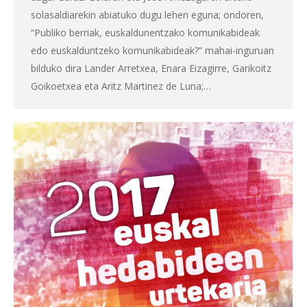
solasaldiarekin abiatuko dugu lehen eguna; ondoren,
“Publiko berriak, euskaldunentzako komunikabideak
edo euskalduntzeko komunikabideak?” mahai-inguruan
bilduko dira Lander Arretxea, Enara Eizagirre, Garikoitz
Goikoetxea eta Aritz Martinez de Luna;…