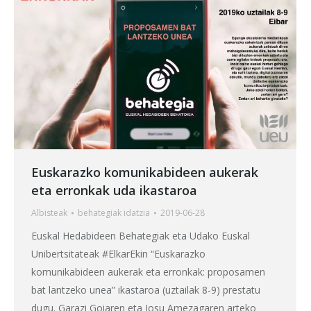
Euskarazko komunikabideen aukerak
eta erronkak uda ikastaroa
Albisteak
behategia
k idatzia
2019-06-28
Euskal Hedabideen Behategiak eta Udako Euskal
Unibertsitateak #ElkarEkin “Euskarazko
komunikabideen aukerak eta erronkak: proposamen
bat lantzeko unea” ikastaroa (uztailak 8-9) prestatu
dugu. Garazi Goiaren eta Josu Amezagaren arteko