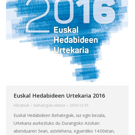
Euskal Hedabideen Urtekaria 2016
Albisteak
behategia
k idatzia
2016-12-01
Euskal Hedabideen Behategiak, iaz egin bezala,
Urtekaria aurkeztuko du Durangoko Azokan:
abenduaren 5ean, astelehena, eguerdiko 14:00etan,