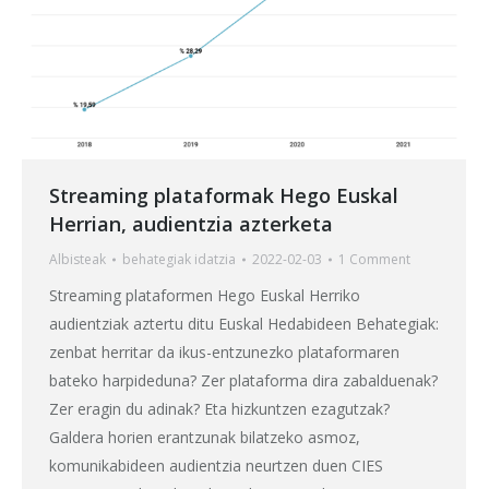
Streaming plataformak Hego Euskal
Herrian, audientzia azterketa
Albisteak
behategia
k idatzia
2022-02-03
1 Comment
Streaming plataformen Hego Euskal Herriko
audientziak aztertu ditu Euskal Hedabideen Behategiak:
zenbat herritar da ikus-entzunezko plataformaren
bateko harpideduna? Zer plataforma dira zabalduenak?
Zer eragin du adinak? Eta hizkuntzen ezagutzak?
Galdera horien erantzunak bilatzeko asmoz,
komunikabideen audientzia neurtzen duen CIES