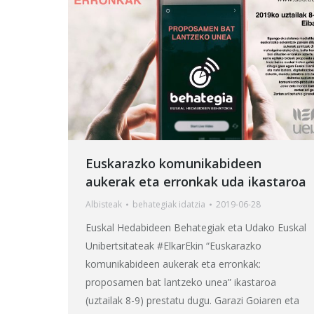
Euskarazko komunikabideen
aukerak eta erronkak uda ikastaroa
Albisteak
behategia
k idatzia
2019-06-28
Euskal Hedabideen Behategiak eta Udako Euskal
Unibertsitateak #ElkarEkin “Euskarazko
komunikabideen aukerak eta erronkak:
proposamen bat lantzeko unea” ikastaroa
(uztailak 8-9) prestatu dugu. Garazi Goiaren eta