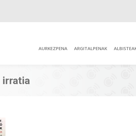
AURKEZPENA
ARGITALPENAK
ALBISTEA
 irratia