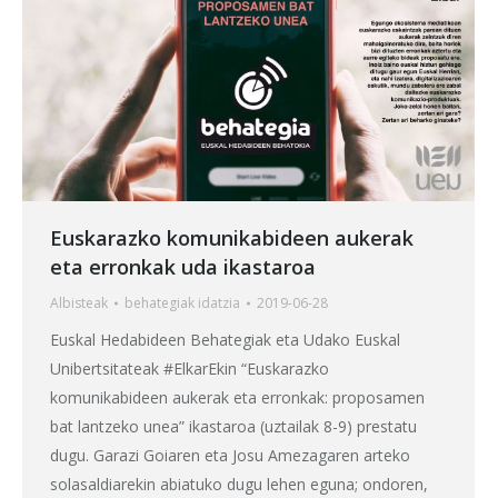
Euskarazko komunikabideen aukerak
eta erronkak uda ikastaroa
Albisteak
behategia
k idatzia
2019-06-28
Euskal Hedabideen Behategiak eta Udako Euskal
Unibertsitateak #ElkarEkin “Euskarazko
komunikabideen aukerak eta erronkak: proposamen
bat lantzeko unea” ikastaroa (uztailak 8-9) prestatu
dugu. Garazi Goiaren eta Josu Amezagaren arteko
solasaldiarekin abiatuko dugu lehen eguna; ondoren,