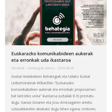
Euskarazko komunikabideen aukerak
eta erronkak uda ikastaroa
Albisteak
behategia
k idatzia
2019-06-28
Euskal Hedabideen Behategiak eta Udako Euskal
Unibertsitateak #ElkarEkin “Euskarazko
komunikabideen aukerak eta erronkak: proposamen
bat lantzeko unea” ikastaroa (uztailak 8-9) prestatu
dugu. Garazi Goiaren eta Josu Amezagaren arteko
solasaldiarekin abiatuko dugu lehen eguna; ondoren,