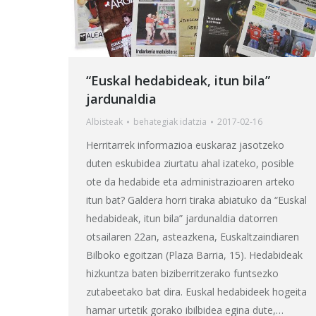
“Euskal hedabideak, itun bila”
jardunaldia
Albisteak
behategia
k idatzia
2017-02-16
Herritarrek informazioa euskaraz jasotzeko
duten eskubidea ziurtatu ahal izateko, posible
ote da hedabide eta administrazioaren arteko
itun bat? Galdera horri tiraka abiatuko da “Euskal
hedabideak, itun bila” jardunaldia datorren
otsailaren 22an, asteazkena, Euskaltzaindiaren
Bilboko egoitzan (Plaza Barria, 15). Hedabideak
hizkuntza baten biziberritzerako funtsezko
zutabeetako bat dira. Euskal hedabideek hogeita
hamar urtetik gorako ibilbidea egina dute,…