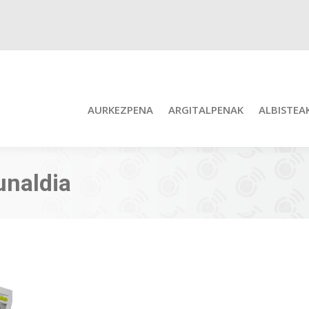
AURKEZPENA
ARGITALPENAK
ALBISTEA
unaldia