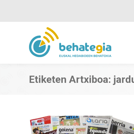
Etiketen Artxiboa:
jard