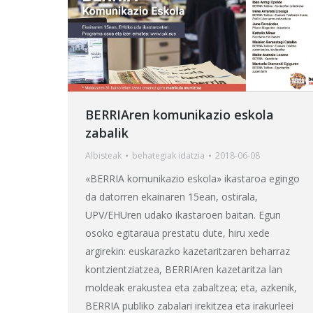
BERRIAren komunikazio eskola
zabalik
Albisteak
behategia
k idatzia
2018-06-08
«BERRIA komunikazio eskola» ikastaroa egingo
da datorren ekainaren 15ean, ostirala,
UPV/EHUren udako ikastaroen baitan. Egun
osoko egitaraua prestatu dute, hiru xede
argirekin: euskarazko kazetaritzaren beharraz
kontzientziatzea, BERRIAren kazetaritza lan
moldeak erakustea eta zabaltzea; eta, azkenik,
BERRIA publiko zabalari irekitzea eta irakurleei