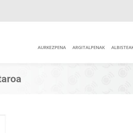
AURKEZPENA
ARGITALPENAK
ALBISTEA
taroa