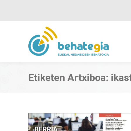
Etiketen Artxiboa:
ikas