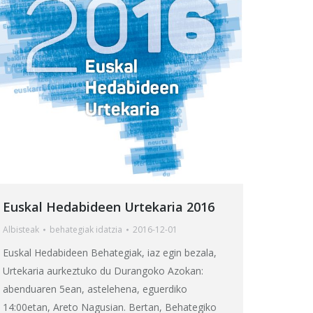
Euskal Hedabideen Urtekaria 2016
Albisteak
behategia
k idatzia
2016-12-01
Euskal Hedabideen Behategiak, iaz egin bezala,
Urtekaria aurkeztuko du Durangoko Azokan:
abenduaren 5ean, astelehena, eguerdiko
14:00etan, Areto Nagusian. Bertan, Behategiko