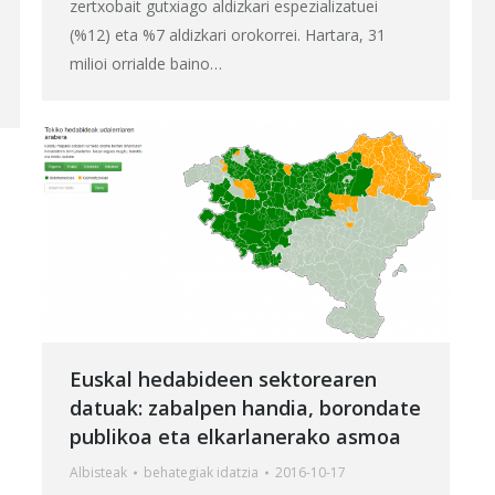
zertxobait gutxiago aldizkari espezializatuei
(%12) eta %7 aldizkari orokorrei. Hartara, 31
milioi orrialde baino…
Euskal hedabideen sektorearen
datuak: zabalpen handia, borondate
publikoa eta elkarlanerako asmoa
Albisteak
behategia
k idatzia
2016-10-17