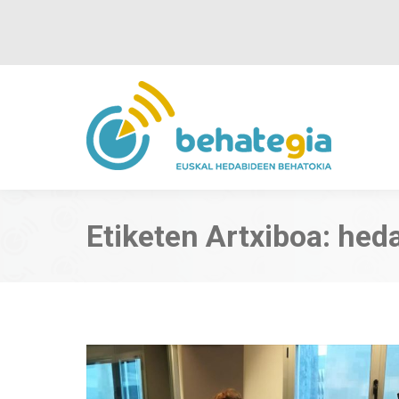
Etiketen Artxiboa:
hed