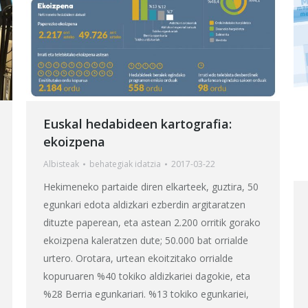
Euskal hedabideen kartografia:
ekoizpena
Albisteak
behategia
k idatzia
2017-03-22
Hekimeneko partaide diren elkarteek, guztira, 50
egunkari edota aldizkari ezberdin argitaratzen
dituzte paperean, eta astean 2.200 orritik gorako
ekoizpena kaleratzen dute; 50.000 bat orrialde
urtero. Orotara, urtean ekoitzitako orrialde
kopuruaren %40 tokiko aldizkariei dagokie, eta
%28 Berria egunkariari. %13 tokiko egunkariei,