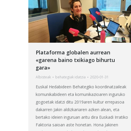
Plataforma globalen aurrean
«garena baino txikiago bihurtu
gara»
Albisteak
behategia
k idatzia
2020-01-31
Euskal Hedabideen Behategiko koordinatzaileak
komunikabideen eta komunikazioaren inguruko
gogoetak idatzi ditu 2019aren kultur errepasoa
dakarren Jakin aldizkariaren azken alean, eta
bertako ideien inguruan aritu dira Euskadi Irratiko
Faktoria saioan aste honetan. Hona Jakinen