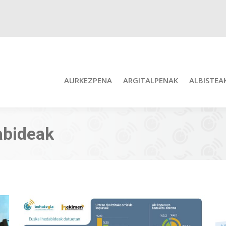
AURKEZPENA
ARGITALPENAK
ALBISTEA
abideak