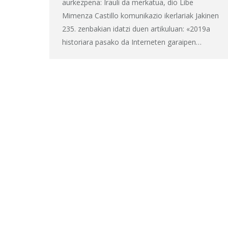
aurkezpena: Irauli da merkatua, dio Libe
Mimenza Castillo komunikazio ikerlariak Jakinen
235. zenbakian idatzi duen artikuluan: «2019a
historiara pasako da Interneten garaipen…