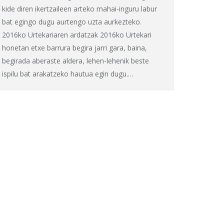
kide diren ikertzaileen arteko mahai-inguru labur
bat egingo dugu aurtengo uzta aurkezteko.
2016ko Urtekariaren ardatzak 2016ko Urtekari
honetan etxe barrura begira jarri gara, baina,
begirada aberaste aldera, lehen-lehenik beste
ispilu bat arakatzeko hautua egin dugu.…