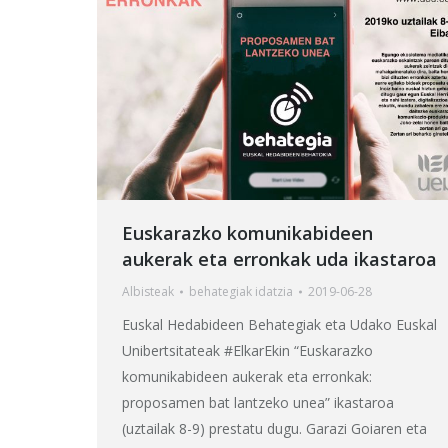
Euskarazko komunikabideen
aukerak eta erronkak uda ikastaroa
Albisteak
behategia
k idatzia
2019-06-28
Euskal Hedabideen Behategiak eta Udako Euskal
Unibertsitateak #ElkarEkin “Euskarazko
komunikabideen aukerak eta erronkak:
proposamen bat lantzeko unea” ikastaroa
(uztailak 8-9) prestatu dugu. Garazi Goiaren eta