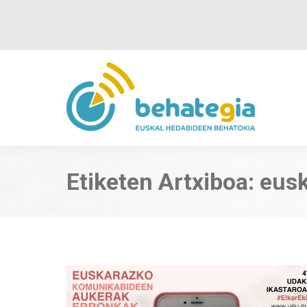
Etiketen Artxiboa:
eus