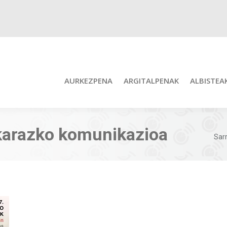
AURKEZPENA
ARGITALPENAK
ALBISTEA
karazko komunikazioa
You
Sar