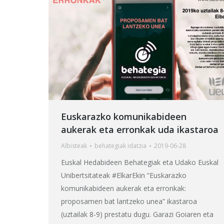
Euskarazko komunikabideen
aukerak eta erronkak uda ikastaroa
Albisteak
behategia
k idatzia
2019-06-28
Euskal Hedabideen Behategiak eta Udako Euskal
Unibertsitateak #ElkarEkin “Euskarazko
komunikabideen aukerak eta erronkak:
proposamen bat lantzeko unea” ikastaroa
(uztailak 8-9) prestatu dugu. Garazi Goiaren eta