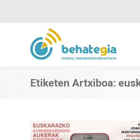
Etiketen Artxiboa:
eus