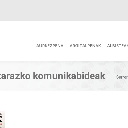
AURKEZPENA
ARGITALPENAK
ALBISTEA
karazko komunikabideak
You ar
Sarre