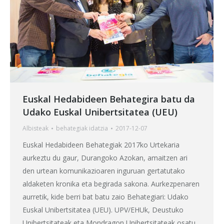
Euskal Hedabideen Behategira batu da
Udako Euskal Unibertsitatea (UEU)
Albisteak
behategia
k idatzia
2017-12-07
Euskal Hedabideen Behategiak 2017ko Urtekaria
aurkeztu du gaur, Durangoko Azokan, amaitzen ari
den urtean komunikazioaren inguruan gertatutako
aldaketen kronika eta begirada sakona. Aurkezpenaren
aurretik, kide berri bat batu zaio Behategiari: Udako
Euskal Unibertsitatea (UEU). UPV/EHUk, Deustuko
Unibertsitateak eta Mondragon Unibertsitateak osatu