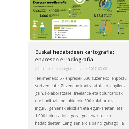
Euskal hedabideen kartografia:
enpresen erradiografia
Albisteak
behategia
k idatzia
2017-03-08
Hekimeneko 57 enpresek 530 zuzeneko lanpostu
sortzen dute. Zuzenean kontratatutako langileez
gain, kolaboratzaile, freelance eta boluntarioak
ere badituzte hedabideok: 600 kolaboratzaile
inguru, gehienak aldizkari eta egunkarietan, eta
1.000 boluntariotik gora, gehienak tokiko
hedabideetan. Langileen erdia baino gehiago, ia