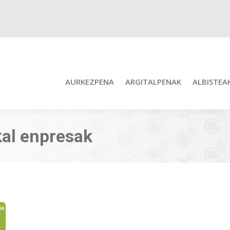
AURKEZPENA
ARGITALPENAK
ALBISTEA
al enpresak