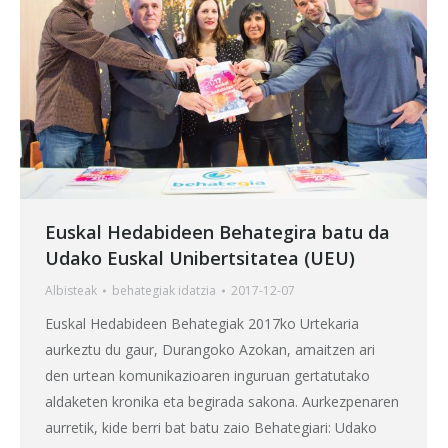
Euskal Hedabideen Behategira batu da
Udako Euskal Unibertsitatea (UEU)
Albisteak
behategia
k idatzia
2017-12-07
Euskal Hedabideen Behategiak 2017ko Urtekaria
aurkeztu du gaur, Durangoko Azokan, amaitzen ari
den urtean komunikazioaren inguruan gertatutako
aldaketen kronika eta begirada sakona. Aurkezpenaren
aurretik, kide berri bat batu zaio Behategiari: Udako