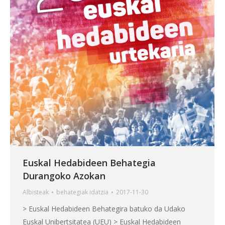
Euskal Hedabideen Behategia
Durangoko Azokan
Albisteak
behategia
k idatzia
2017-11-30
> Euskal Hedabideen Behategira batuko da Udako
Euskal Unibertsitatea (UEU) > Euskal Hedabideen