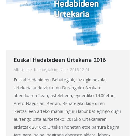
Euskal Hedabideen Urtekaria 2016
Albisteak
behategia
k idatzia
2016-12-01
Euskal Hedabideen Behategiak, iaz egin bezala,
Urtekaria aurkeztuko du Durangoko Azokan:
abenduaren 5ean, astelehena, eguerdiko 14:00etan,
Areto Nagusian. Bertan, Behategiko kide diren
ikertzaileen arteko mahai-inguru labur bat egingo dugu
aurtengo uzta aurkezteko. 2016ko Urtekariaren
ardatzak 2016ko Urtekari honetan etxe barrura begira
jarri gara, baina, begirada aberaste aldera, lehen-