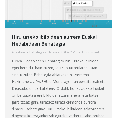
Hiru urteko ibilbidean aurrera Euskal
Hedabideen Behategia
Albisteak
behategia
k idatzia
2019-01-15
1 Comment
Euskal Hedabideen Behategiak hiru urteko ibilbidea
egin berri du, hain zuzen, 2016ko urtarrilaren 14an
sinatu zuten Behategia abiatzeko hitzarmena
Hekimenek, UPV/EHUk, Mondragon unibertsitateak eta
Deustuko unibertsitateak. Ordutik hona, Udako Euskal
Unibertsitatea ere bildu da hitzarmenera, eta batzen
jarraitzeaz gain, urratsez urrats ekimenez aurrera
dihardu Behategiak. Hiru urteko ibilbidean sektorearen
diagnostiko eraginkorrak egiteko zedarritutako orubea