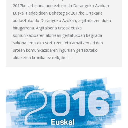
2017ko Urtekaria aurkeztuko da Durangoko Azokan
Euskal Hedabideen Behategiak 2017ko Urtekaria
aurkeztuko du Durangoko Azokan, argitaratzen duen
hirugarrena. Argitalpena urteak euskal
komunikazioaren alorrean gertatukoari begirada
sakona emateko sortu zen, eta amaitzen ari den
urtean komunikazioaren inguruan gertatutako
aldaketen kronika ez ezik, ikus…