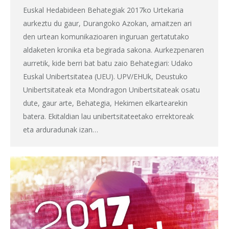
Euskal Hedabideen Behategiak 2017ko Urtekaria
aurkeztu du gaur, Durangoko Azokan, amaitzen ari
den urtean komunikazioaren inguruan gertatutako
aldaketen kronika eta begirada sakona. Aurkezpenaren
aurretik, kide berri bat batu zaio Behategiari: Udako
Euskal Unibertsitatea (UEU). UPV/EHUk, Deustuko
Unibertsitateak eta Mondragon Unibertsitateak osatu
dute, gaur arte, Behategia, Hekimen elkartearekin
batera. Ekitaldian lau unibertsitateetako errektoreak
eta arduradunak izan…