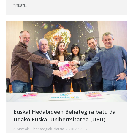
finkatu…
Euskal Hedabideen Behategira batu da
Udako Euskal Unibertsitatea (UEU)
Albisteak
behategia
k idatzia
2017-12-07