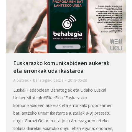
Euskarazko komunikabideen aukerak
eta erronkak uda ikastaroa
Albisteak
behategia
k idatzia
2019-06-28
Euskal Hedabideen Behategiak eta Udako Euskal
Unibertsitateak #ElkarEkin “Euskarazko
komunikabideen aukerak eta erronkak: proposamen
bat lantzeko unea” ikastaroa (uztailak 8-9) prestatu
dugu. Garazi Goiaren eta Josu Amezagaren arteko
solasaldiarekin abiatuko dugu lehen eguna; ondoren,