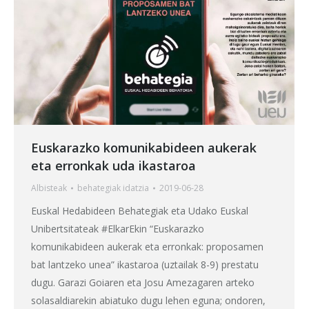
Euskarazko komunikabideen aukerak
eta erronkak uda ikastaroa
Albisteak
behategia
k idatzia
2019-06-28
Euskal Hedabideen Behategiak eta Udako Euskal
Unibertsitateak #ElkarEkin “Euskarazko
komunikabideen aukerak eta erronkak: proposamen
bat lantzeko unea” ikastaroa (uztailak 8-9) prestatu
dugu. Garazi Goiaren eta Josu Amezagaren arteko
solasaldiarekin abiatuko dugu lehen eguna; ondoren,