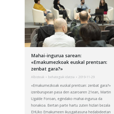
Mahai-ingurua sarean:
«Emakumezkoak euskal prentsan:
zenbat gara?»
Albisteak
behategia
k idatzia
2019-11-29
«Emakumezkoak euskal prentsan: zenbat gara?»
izenburupean pasa den azaroaren 21ean, Martin
Ugalde Foroan, egindako mahai-ingurua da
honakoa. Bertan parte hartu zuten hizlari bezala
EHUko Emakumeen ikusgaitasuna hedabideetan