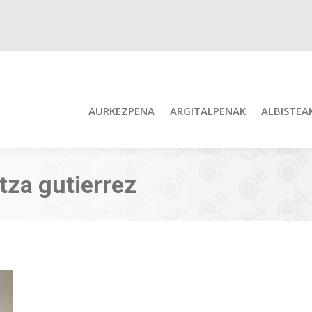
AURKEZPENA
ARGITALPENAK
ALBISTEA
tza gutierrez