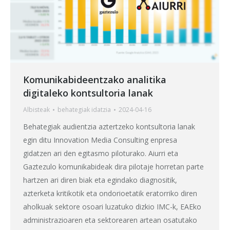
Komunikabideentzako analitika
digitaleko kontsultoria lanak
Albisteak
behategia
k idatzia
2024-04-16
Behategiak audientzia aztertzeko kontsultoria lanak
egin ditu Innovation Media Consulting enpresa
gidatzen ari den egitasmo piloturako. Aiurri eta
Gaztezulo komunikabideak dira pilotaje horretan parte
hartzen ari diren biak eta egindako diagnositik,
azterketa kritikotik eta ondorioetatik eratorriko diren
aholkuak sektore osoari luzatuko dizkio IMC-k, EAEko
administrazioaren eta sektorearen artean osatutako