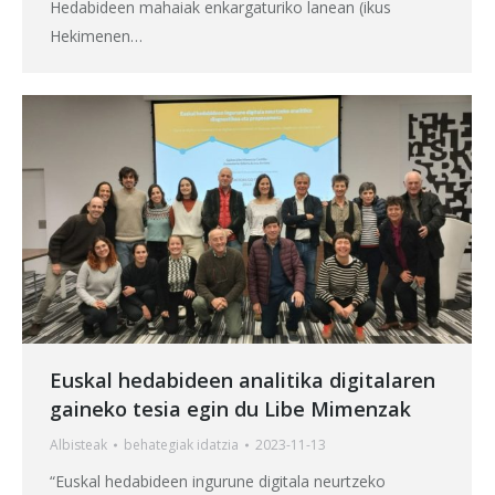
Hedabideen mahaiak enkargaturiko lanean (ikus
Hekimenen…
Euskal hedabideen analitika digitalaren
gaineko tesia egin du Libe Mimenzak
Albisteak
behategia
k idatzia
2023-11-13
“Euskal hedabideen ingurune digitala neurtzeko