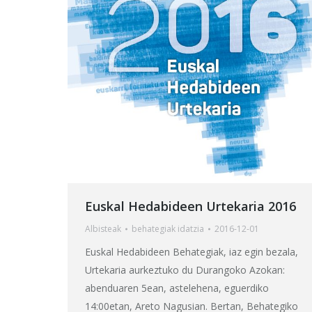
Euskal Hedabideen Urtekaria 2016
Albisteak
behategia
k idatzia
2016-12-01
Euskal Hedabideen Behategiak, iaz egin bezala,
Urtekaria aurkeztuko du Durangoko Azokan:
abenduaren 5ean, astelehena, eguerdiko
14:00etan, Areto Nagusian. Bertan, Behategiko