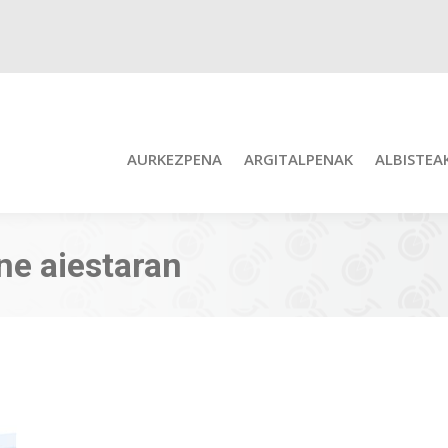
AURKEZPENA
ARGITALPENAK
ALBISTEA
ne aiestaran