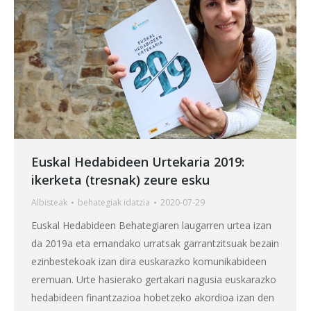
Euskal Hedabideen Urtekaria 2019:
ikerketa (tresnak) zeure esku
Albisteak
behategia
k idatzia
2020-07-29
Euskal Hedabideen Behategiaren laugarren urtea izan
da 2019a eta emandako urratsak garrantzitsuak bezain
ezinbestekoak izan dira euskarazko komunikabideen
eremuan. Urte hasierako gertakari nagusia euskarazko
hedabideen finantzazioa hobetzeko akordioa izan den